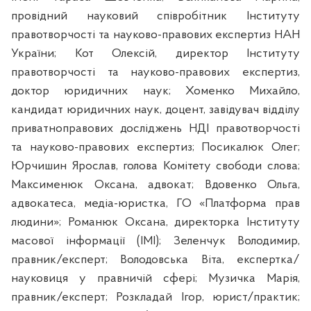
провідний науковий співробітник Інституту
правотворчості та науково-правових експертиз НАН
України; Кот Олексій, директор Інституту
правотворчості та науково-правових експертиз,
доктор юридичних наук; Хоменко Михайло,
кандидат юридичних наук, доцент, завідувач відділу
приватноправових досліджень НДІ правотворчості
та науково-правових експертиз; Посикалюк Олег;
Юрчишин Ярослав, голова Комітету свободи слова;
Максименюк Оксана, адвокат; Вдовенко Ольга,
адвокатеса, медіа-юристка, ГО «Платформа прав
людини»; Романюк Оксана, директорка Інституту
масової інформації (ІМІ); Зеленчук Володимир,
правник/експерт; Володовська Віта, експертка/
науковиця у правничій сфері; Музичка Марія,
правник/експерт; Розкладай Ігор, юрист/практик;