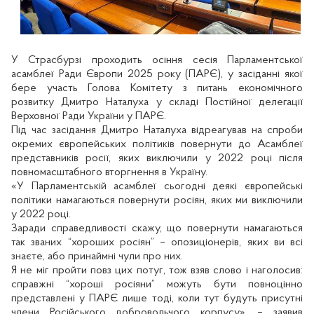
У Страсбурзі проходить осіння сесія Парламентської
асамблеї Ради Європи 2025 року (ПАРЄ), у засіданні якої
бере участь Голова Комітету з питань економічного
розвитку Дмитро Наталуха у складі Постійної делегації
Верховної Ради України у ПАРЄ.
Під час засідання Дмитро Наталуха відреагував на спроби
окремих європейських політиків повернути до Асамблеї
представників росії, яких виключили у 2022 році після
повномасштабного вторгнення в Україну.
«У Парламентській асамблеї сьогодні деякі європейські
політики намагаються повернути росіян, яких ми виключили
у 2022 році.
Заради справедливості скажу, що повернути намагаються
так званих “хороших росіян” – опозиціонерів, яких ви всі
знаєте, або принаймні чули про них.
Я не міг пройти повз цих потуг, тож взяв слово і наголосив:
справжні “хороші росіяни” можуть бути повноцінно
представлені у ПАРЄ лише тоді, коли тут будуть присутні
члени Російського добровольчого корпусу», – заявив