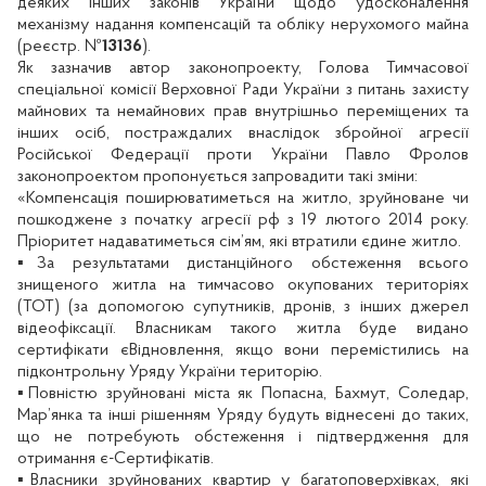
деяких інших законів України щодо удосконалення
механізму надання компенсацій та обліку нерухомого майна
(реєстр. №
13136
).
Як зазначив автор законопроекту, Голова Тимчасової
спеціальної комісії Верховної Ради України з питань захисту
майнових та немайнових прав внутрішньо переміщених та
інших осіб, постраждалих внаслідок збройної агресії
Російської Федерації проти України Павло Фролов
законопроектом пропонується запровадити такі зміни:
«Компенсація поширюватиметься на житло, зруйноване чи
пошкоджене з початку агресії рф з 19 лютого 2014 року.
Пріоритет надаватиметься сім’ям, які втратили єдине житло.
▪️За результатами дистанційного обстеження всього
знищеного житла на тимчасово окупованих територіях
(ТОТ) (за допомогою супутників, дронів, з інших джерел
відеофіксації. Власникам такого житла буде видано
сертифікати єВідновлення, якщо вони перемістились на
підконтрольну Уряду України територію.
▪️Повністю зруйновані міста як Попасна, Бахмут, Соледар,
Мар’янка та інші рішенням Уряду будуть віднесені до таких,
що не потребують обстеження і підтвердження для
отримання є-Сертифікатів.
▪️Власники зруйнованих квартир у багатоповерхівках, які