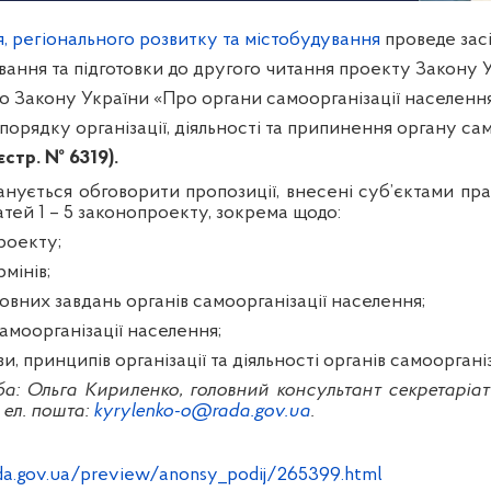
, регіонального розвитку та містобудування
проведе зас
вання та підготовки до другого читання проекту Закону 
до Закону України «Про органи самоорганізації населенн
орядку організації, діяльності та припинення органу сам
єстр. № 6319).
анується обговорити пропозиції, внесені суб’єктами пр
татей 1 – 5 законопроекту, зокрема щодо:
роекту;
мінів;
новних завдань органів самоорганізації населення;
самоорганізації населення;
и, принципів організації та діяльності органів самооргані
а: Ольга Кириленко, головний консультант секретаріату 
 ел. пошта:
kyrylenko-o@rada.gov.ua
.
da.gov.ua/preview/anonsy_podij/265399.html