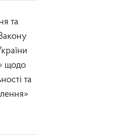
ня та
 Закону
України
» щодо
ності та
елення»