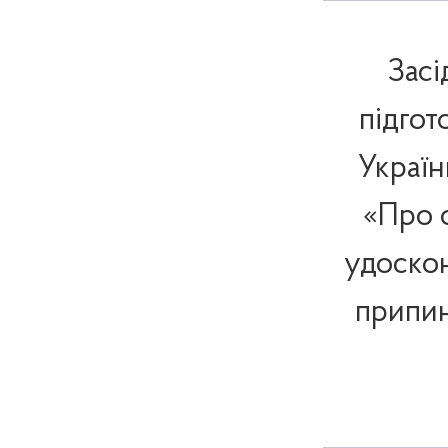
Засі
підгот
Україн
«Про 
удоскон
припин