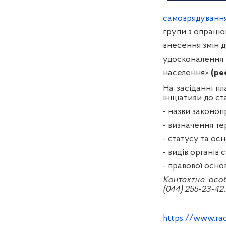
самоврядування
групи з опрацю
внесення змін 
удосконалення п
населення»
(ре
На засіданні пл
ініціативи до с
- назви законоп
- визначення тер
- статусу та ос
- видів органів 
- правової основ
Контактна особ
(044) 255-23-42,
https://www.ra