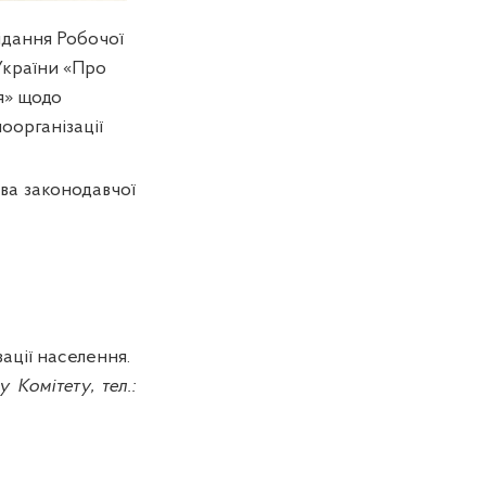
ідання Робочої
України «Про
я» щодо
оорганізації
ава законодавчої
зації населення.
Комітету, тел.: