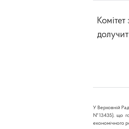
Комітет
долучит
У Верховній Ра
№13435), що го
економічного р