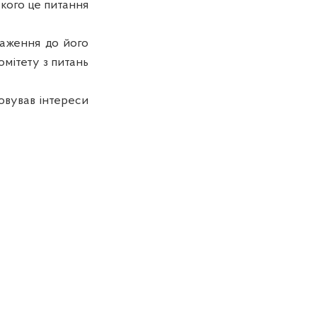
 кого це питання
уваження до його
омітету з питань
овував інтереси