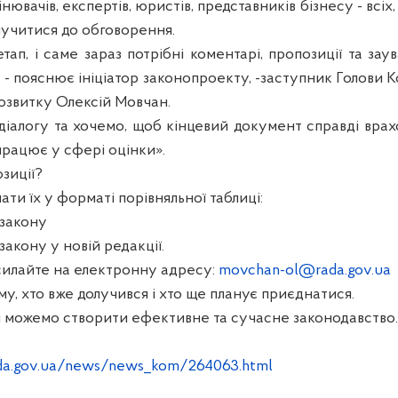
ювачів, експертів, юристів, представників бізнесу - всіх,
лучитися до обговорення.
ап, і саме зараз потрібні коментарі, пропозиції та за
, - пояснює ініціатор законопроекту, -заступник Голови К
озвитку Олексій Мовчан.
 діалогу та хочемо, щоб кінцевий документ справді врах
працює у сфері оцінки».
зиції?
ати їх у форматі порівняльної таблиці:
закону
акону у новій редакції.
силайте на електронну адресу:
movchan-ol@rada.gov.ua
, хто вже долучився і хто ще планує приєднатися.
и можемо створити ефективне та сучасне законодавство.
da.gov.ua/news/news_kom/264063.html