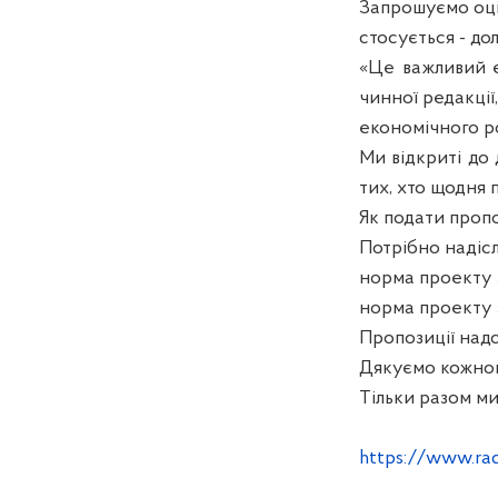
Запрошуємо оцін
стосується - до
«Це важливий ет
чинної редакції
економічного р
Ми відкриті до
тих, хто щодня 
Як подати пропо
Потрібно надісл
норма проекту 
норма проекту з
Пропозиції над
Дякуємо кожному
Тільки разом м
https://www.ra