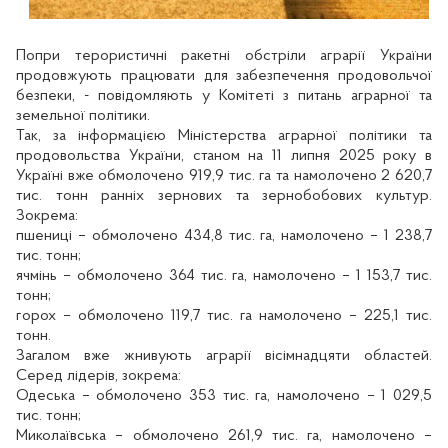
Попри терористичні ракетні обстріли аграрії України
продовжують працювати для забезпечення продовольчої
безпеки, - повідомляють у Комітеті з питань аграрної та
земельної політики.
Так, за інформацією Міністерства аграрної політики та
продовольства України, станом на 11 липня 2025 року в
Україні вже обмолочено 919,9 тис. га та намолочено 2 620,7
тис. тонн ранніх зернових та зернобобових культур.
Зокрема:
пшениці – обмолочено 434,8 тис. га, намолочено – 1 238,7
тис. тонн;
ячмінь – обмолочено 364 тис. га, намолочено – 1 153,7 тис.
тонн;
горох – обмолочено 119,7 тис. га намолочено – 225,1 тис.
тонн.
Загалом вже жнивують аграрії вісімнадцяти областей.
Серед лідерів, зокрема:
Одеська – обмолочено 353 тис. га, намолочено – 1 029,5
тис. тонн;
Миколаївська – обмолочено 261,9 тис. га, намолочено –