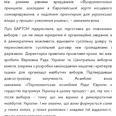
між різними рівнями врядування.
«Фундаментальні
принципи, закладені в Європейській хартії місцевого
самоврядування, є надійним орієнтиром для української
влади у процесі ухвалення рішень»,
– зазначила вона.
Луїз БАРТОН підкреслила, що підготовка до повоєнних
виборів – це не лише юридичне й організаційне завдання, а
й демократична можливість відновити суспільну довіру та
переосмислити суспільний договір між громадянами і
державою. Директорка привітала проактивні кроки, які вже
зробила Верховна Рада України та Центральна виборча
комісія, зокрема з розробки законодавчих ініціатив і критеріїв
оцінки для організації майбутніх виборів. Підтвердивши
довгострокову залученість Асамблеї, вона
зазначила:
«Парламентська асамблея Ради Європи з
гордістю підтримує Україну в цьому процесі
–
до, під час і
після виборів
–
тому що ми віримо в демократичне
майбутнє України. І ми знаємо, що воно формується саме
у таких залах, у таких розмовах і завдяки тій відданості,
яку ви демонструєте щодня».