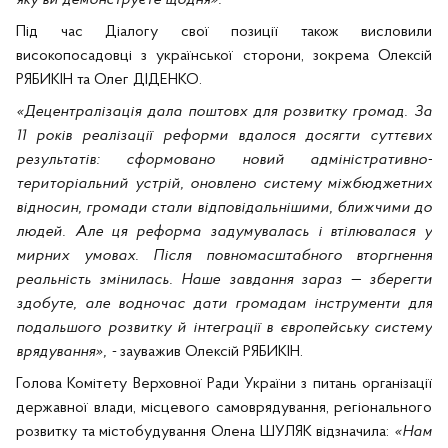
Під час Діалогу свої позиції також висловили
високопосадовці з української сторони, зокрема Олексій
РЯБИКІН та Олег ДІДЕНКО.
«Децентралізація дала поштовх для розвитку громад. За
11 років реалізації реформи вдалося досягти суттєвих
результатів: сформовано новий адміністративно-
територіальний устрій, оновлено систему міжбюджетних
відносин, громади стали відповідальнішими, ближчими до
людей. Але ця реформа задумувалась і втілювалася у
мирних умовах. Після повномасштабного вторгнення
реальність змінилась. Наше завдання зараз — зберегти
здобуте, але водночас дати громадам інструменти для
подальшого розвитку й інтеграції в європейську систему
врядування», -
зауважив
Олексій РЯБИКІН.
Голова Комітету Верховної Ради України з питань організації
державної влади, місцевого самоврядування, регіонального
розвитку та містобудування Олена ШУЛЯК відзначила:
«Нам