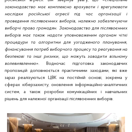
законодавство має комплексно врахувати і врегулювати
наслідки російської агресії під час організації і
проведення післявоєнних виборів, належно забезпечуючи
виборчі права громадян. Законодавство для післявоєнних
виборів має також надати уповноваженим органам чіткі
процедури та алгоритми для узгодженого планування,
фінансування потреб виборчого процесу та реагування на
безпекові та інші ризики, що можуть завадити вільному
волевиявленню».
Водночас підготовка законодавчих
пропозицій доповнюється практичними заходами, які вже
зараз реалізуються ЦВК на постійній основі, зокрема у
сферах кіберзахисту, оновлення інформаційно-аналітичних
систем, а також розробки комунікаційних і навчальних
рішень для належної організації післявоєнних виборів.