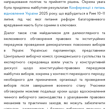
напрацювання політик та прийняття рішень. Окрема увага
була приділена майбутнім результатам
Конференції з питань
відновлення України
2025 року, що відбудеться в Римі 10–11
липня, під час якої питання реформ багаторівневого
врядування мають бути одними із ключових.
Діалог також став майданчиком для далекоглядного та
інклюзивного обговорення правових та інституційних
передумов проведення демократичних повоєнних виборів
в Україні. Українські парламентарі, представники
Центральної виборчої комісії, громадянського суспільства та
експертного середовища взяли участь у конструктивній
дискусії щодо конституційно-правових передумов
майбутніх виборів, зокрема у контексті перехідного періоду,
необхідного для призначення, організації та проведення
виборів після завершення воєнного стану. Учасники
обговорили можливі подальші кроки щодо вдосконалення
чинного виборчого законодавства з урахуванням правових
механізмів та практичних заходів, які можуть забезпечити