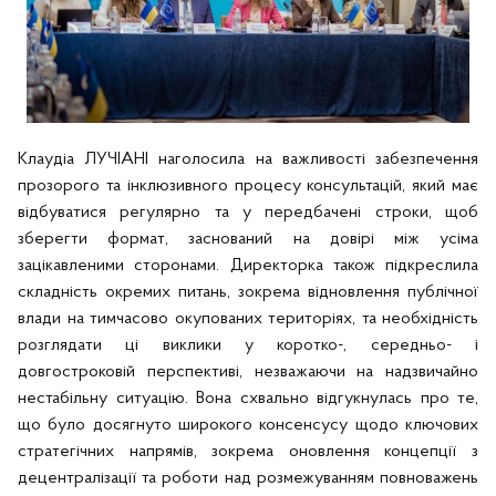
Клаудіа ЛУЧІАНІ наголосила на важливості забезпечення
прозорого та інклюзивного процесу консультацій, який має
відбуватися регулярно та у передбачені строки, щоб
зберегти формат, заснований на довірі між усіма
зацікавленими сторонами. Директорка також підкреслила
складність окремих питань, зокрема відновлення публічної
влади на тимчасово окупованих територіях, та необхідність
розглядати ці виклики у коротко-, середньо- і
довгостроковій перспективі, незважаючи на надзвичайно
нестабільну ситуацію. Вона схвально відгукнулась про те,
що було досягнуто широкого консенсусу щодо ключових
стратегічних напрямів, зокрема оновлення концепції з
децентралізації та роботи над розмежуванням повноважень