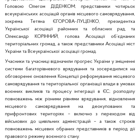
Головою Олегом ДІДЕНКОМ; представники чотирьох
всеукраїнських асоціацій органів місцевого самоврядування,
зокрема Тетяна ЄГОРОВА-ЛУЦЕНКО, президентка
Української асоціації районних та обласних рад, та
Олександр КОРІННИЙ, голова Асоціації об’єднаних
територіальних громад, а також представники Асоціації міст
України та Всеукраїнської асоціації громад.
Учасники та учасниці відзначили прогрес України у зміцненні
системи багаторівневого врядування та зосередилися на
обговоренні оновлення Концепції реформування місцевого
самоврядування та територіальної організації влади в умовах
воєнних викликів та процесу інтеграції в ЄС; розподілу
повноважень між різними рівнями врядування, відновлення
місцевого самоврядування на деокупованих та
прифронтових територіях – включно з переходом від
військових до цивільних адміністрацій – а також строків
повноважень місцевих обраних представників в період дії
правового режиму воєнного стану.