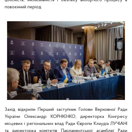
цілісність, інклюзивність і безпеку виборчого процесу в
повоєнний період.
Захід відкрили Перший заступник Голови Верховної Ради
України Олександр КОРНІЄНКО, директорка Конгресу
місцевих і регіональних влад Ради Європи Клаудіа ЛУЧІАНІ
та директорка комітетів Парламентської асамблеї Ради