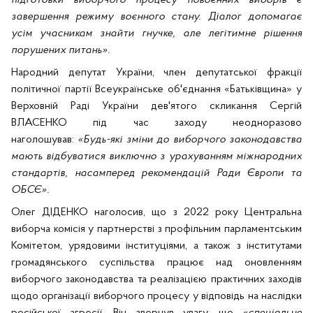
завершення режиму воєнного стану. Діалог допомагає
усім учасникам знайти гнучке, але легітимне рішення
порушених питань».
Народний депутат України, член депутатської фракції
політичної партії Всеукраїнське об'єднання «Батьківщина» у
Верховній Раді України дев'ятого скликання Сергій
ВЛАСЕНКО під час заходу неодноразово
наголошував:
«Будь-які зміни до виборчого законодавства
мають відбуватися виключно з урахуванням міжнародних
стандартів, насамперед рекомендацій Ради Європи та
ОБСЄ».
Олег ДІДЕНКО наголосив, що з 2022 року Центральна
виборча комісія у партнерстві з профільним парламентським
Комітетом, урядовими інституціями, а також з інститутами
громадянського суспільства працює над оновленням
виборчого законодавства та реалізацією практичних заходів
щодо організації виборчого процесу у відповідь на наслідки
російської агресії. Він звернув увагу, що
«спеціальне