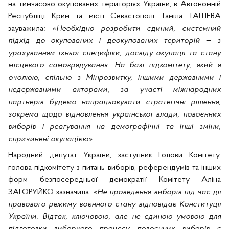
на тимчасово окупованих територіях України, в Автономній
Республіці Крим та місті Севастополі Таміла ТАШЕВА
зауважила
: «Необхідно розробити єдиний, системний
підхід до окупованих і деокупованих територій — з
урахуванням їхньої специфіки, досвіду окупації та стану
місцевого самоврядування. На базі підкомітету, який я
очолюю, спільно з Мінрозвитку, іншими державними і
недержавними акторами, за участі міжнародних
партнерів будемо напрацьовувати стратегічні рішення,
зокрема щодо відновлення української влади, повоєнних
виборів і реагування на демографічні та інші зміни,
спричинені окупацією».
Народний депутат України, заступник Голови Комітету,
голова підкомітету з питань виборів, референдумів та інших
форм безпосередньої демократії Комітету Аліна
ЗАГОРУЙКО зазначила:
«Не проведення виборів під час дії
правового режиму воєнного стану відповідає Конституції
України. Відтак, ключовою, але не єдиною умовою для
підготовки виборчого процесу повоєнних виборів є