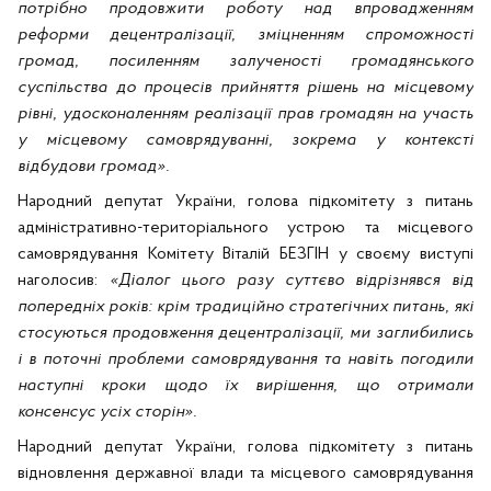
потрібно продовжити роботу над впровадженням
реформи децентралізації, зміцненням спроможності
громад, посиленням залученості громадянського
суспільства до процесів прийняття рішень на місцевому
рівні, удосконаленням реалізації прав громадян на участь
у місцевому самоврядуванні, зокрема у контексті
відбудови громад».
Народний депутат України, голова підкомітету з питань
адміністративно-територіального устрою та місцевого
самоврядування Комітету Віталій БЕЗГІН у своєму виступі
наголосив:
«Діалог цього разу суттєво відрізнявся від
попередніх років: крім традиційно стратегічних питань, які
стосуються продовження децентралізації, ми заглибились
і в поточні проблеми самоврядування та навіть погодили
наступні кроки щодо їх вирішення, що отримали
консенсус усіх сторін».
Народний депутат України, голова підкомітету з питань
відновлення державної влади та місцевого самоврядування