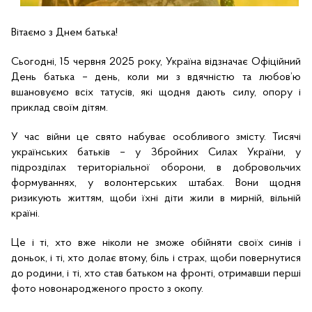
Вітаємо з Днем батька! 
Сьогодні, 15 червня 2025 року, Україна відзначає Офіційний 
День батька – день, коли ми з вдячністю та любов’ю 
вшановуємо всіх татусів, які щодня дають силу, опору і 
приклад своїм дітям.
У час війни це свято набуває особливого змісту. Тисячі 
українських батьків – у Збройних Силах України, у 
підрозділах територіальної оборони, в добровольчих 
формуваннях, у волонтерських штабах. Вони щодня 
ризикують життям, щоби їхні діти жили в мирній, вільній 
країні.
Це і ті, хто вже ніколи не зможе обійняти своїх синів і 
доньок, і ті, хто долає втому, біль і страх, щоби повернутися 
до родини, і ті, хто став батьком на фронті, отримавши перші 
фото новонародженого просто з окопу.