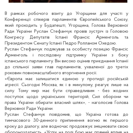
В рамках робочого візиту до Угорщини для участі у
Конференції спікерів парламентів Європейського Союзу,
який проходить у Будапешті, Угорщина, Голова Верховної
Ради України Руслан Стефанчук провів зустріч із Головою
Конгресу Депутатів Іспанії Франсіс Арменголь та
Президентом Сенату Іспанії Педро Ролланом Охедою.
Руслан Стефанчук подякував за особисту позицію Франсіс
Арменголь і послідовну підтримку України з боку
іспанського парламенту. Він високо оцінив приєднання Іспанії
до спільної заяви глав парламентів, ухваленої до третіх
роковин повномасштабного вторгнення росії.
«Європа має залишатися єдиною у протидії російській
агресії. Сьогодні Москва, як і в минулому, реагує лише на
силу. Тому мир має бути справедливим - без жодних
поступок щодо українських територій, Сил оборони чи
права України обирати власний шлях», - наголосив Голова
Верховної Ради України.
Руслан Стефанчук повідомив, що Україна готова до
тимчасового 30-денного припинення вогню як першого
кроку до діалогу, але водночас продовжує зміцнювати свою
обороноздатність. «Успіх на полі бою має прямий вплив на