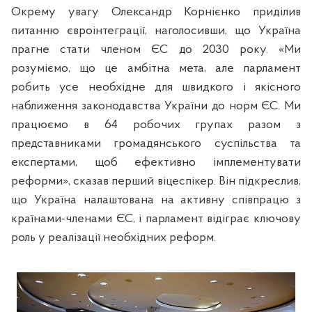
Окрему увагу Олександр Корнієнко приділив
питанню євроінтеграції, наголосивши, що Україна
прагне стати членом ЄС до 2030 року. «Ми
розуміємо, що це амбітна мета, але парламент
робить усе необхідне для швидкого і якісного
наближення законодавства України до норм ЄС. Ми
працюємо в 64 робочих групах разом з
представниками громадянського суспільства та
експертами, щоб ефективно імплементувати
реформи», сказав перший віцеспікер. Він підкреслив,
що Україна налаштована на активну співпрацю з
країнами-членами ЄС, і парламент відіграє ключову
роль у реалізації необхідних реформ.