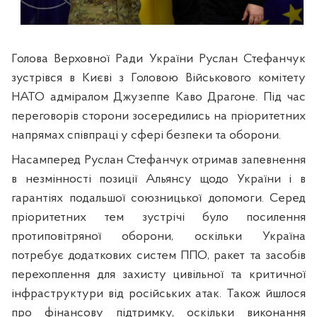
Голова Верховної Ради України Руслан Стефанчук
зустрівся
в Києві з Головою Військового комітету
НАТО адміралом Джузеппе Каво Драгоне. Під час
переговорів сторони зосередились на пріоритетних
напрямах співпраці у сфері безпеки та оборони.
Насамперед Руслан Стефанчук отримав запевнення
в незмінності позиції Альянсу щодо України і в
гарантіях подальшої союзницької допомоги. Серед
пріоритетних тем зустрічі було посилення
протиповітряної оборони, оскільки Україна
потребує додаткових систем ППО, ракет та засобів
перехоплення для захисту цивільної та критичної
інфраструктури від російських атак. Також йшлося
про фінансову підтримку, оскільки виконання