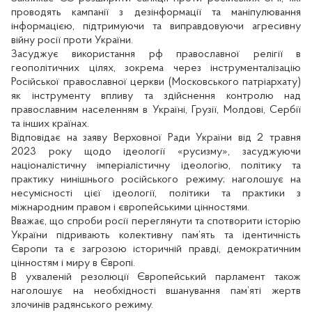
проводять кампанії з дезінформації та маніпулювання
інформацією, підтримуючи та виправдовуючи агресивну
війну росії проти України.
Засуджує використання рф православної релігії в
геополітичних цілях, зокрема через інструменталізацію
Російської православної церкви (Московського патріархату)
як інструменту впливу та здійснення контролю над
православним населенням в Україні, Грузії, Молдові, Сербії
та інших країнах.
Відповідає на заяву Верховної Ради України від 2 травня
2023 року щодо ідеології «русизму», засуджуючи
націоналістичну імперіалістичну ідеологію, політику та
практику нинішнього російського режиму; наголошує на
несумісності цієї ідеології, політики та практики з
міжнародним правом і європейськими цінностями.
Вважає, що спроби росії переглянути та спотворити історію
України підривають колективну пам’ять та ідентичність
Європи та є загрозою історичній правді, демократичним
цінностям і миру в Європі.
В ухваленій резолюції Європейський парламент також
наголошує на необхідності вшанування пам’яті жертв
злочинів радянського режиму.