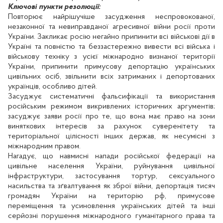
Ключові пункти резолюції:
Повторює найрішучіше засудження неспровокованої,
незаконної та невиправданої агресивної війни росії проти
України. Закликає росію негайно припинити всі військові дії в
Україні та повністю та беззастережно вивести всі війська і
військову техніку з усієї міжнародно визнаної території
України, припинити примусову депортацію українських
цивільних осіб, звільнити всіх затриманих і депортованих
українців, особливо дітей.
Засуджує систематичні фальсифікації та використання
російським режимом викривлених історичних аргументів;
засуджує заяви росії про те, що вона має право на зони
виняткових інтересів за рахунок суверенітету та
територіальної цілісності інших держав, як несумісні з
міжнародним правом.
Нагадує, що навмисні напади російської федерації на
цивільне населення України, руйнування цивільної
інфраструктури, застосування тортур, сексуального
насильства та зґвалтування як зброї війни, депортація тисяч
громадян України на територію рф, примусове
переміщення та усиновлення українських дітей та інші
серйозні порушення міжнародного гуманітарного права та