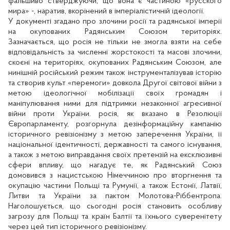
фальшиво стверджуючи, що вона є частиною «русского
мира» -, наратив, вкорінений в імперіалістичній ідеології.
У документі згадано про злочини росії та радянської імперії
на окупованих Радянським Союзом територіях.
Зазначається, що росія не тільки не змогла взяти на себе
відповідальність за численні жорстокості та масові злочини,
скоєні на територіях, окупованих Радянським Союзом, але
нинішній російський режим також інструменталізував історію
та створив культ «перемоги» довкола Другої світової війни з
метою ідеологічної мобілізації своїх громадян і
маніпулювання ними для підтримки незаконної агресивної
війни проти України. росія, як вказано в Резолюції
Європарламенту, розгорнула дезінформаційну кампанію
історичного ревізіонізму з метою заперечення України, її
національної ідентичності, державності та самого існування,
а також з метою виправдання своїх претензій на ексклюзивні
сфери впливу, що нагадує те, як Радянський Союз
домовився з нацистською Німеччиною про вторгнення та
окупацію частини Польщі та Румунії, а також Естонії, Латвії,
Литви та України за пактом Молотова-Ріббентропа.
Наголошується, що сьогодні росія становить особливу
загрозу для Польщі та країн Балтії та їхнього суверенітету
через цей тип історичного ревізіонізму.