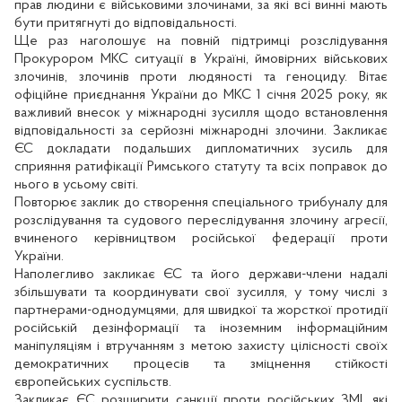
прав людини є військовими злочинами, за які всі винні мають
бути притягнуті до відповідальності.
Ще раз наголошує на повній підтримці розслідування
Прокурором МКС ситуації в Україні, ймовірних військових
злочинів, злочинів проти людяності та геноциду. Вітає
офіційне приєднання України до МКС 1 січня 2025 року, як
важливий внесок у міжнародні зусилля щодо встановлення
відповідальності за серйозні міжнародні злочини. Закликає
ЄС докладати подальших дипломатичних зусиль для
сприяння ратифікації Римського статуту та всіх поправок до
нього в усьому світі.
Повторює заклик до створення спеціального трибуналу для
розслідування та судового переслідування злочину агресії,
вчиненого керівництвом російської федерації проти
України.
Наполегливо закликає ЄС та його держави-члени надалі
збільшувати та координувати свої зусилля, у тому числі з
партнерами-однодумцями, для швидкої та жорсткої протидії
російській дезінформації та іноземним інформаційним
маніпуляціям і втручанням з метою захисту цілісності своїх
демократичних процесів та зміцнення стійкості
європейських суспільств.
Закликає ЄС розширити санкції проти російських ЗМІ, які