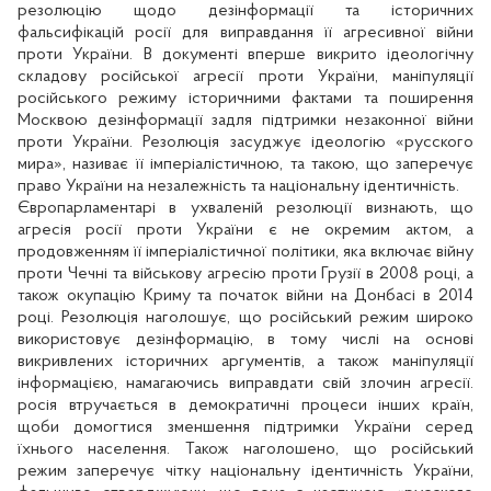
резолюцію щодо дезінформації та історичних
фальсифікацій росії для виправдання її агресивної війни
проти України. В документі вперше викрито ідеологічну
складову російської агресії проти України, маніпуляції
російського режиму історичними фактами та поширення
Москвою дезінформації задля підтримки незаконної війни
проти України. Резолюція засуджує ідеологію «русского
мира», називає її імперіалістичною, та такою, що заперечує
право України на незалежність та національну ідентичність.
Європарламентарі в ухваленій резолюції визнають, що
агресія росії проти України є не окремим актом, а
продовженням її імперіалістичної політики, яка включає війну
проти Чечні та військову агресію проти Грузії в 2008 році, а
також окупацію Криму та початок війни на Донбасі в 2014
році. Резолюція наголошує, що російський режим широко
використовує дезінформацію, в тому числі на основі
викривлених історичних аргументів, а також маніпуляції
інформацією, намагаючись виправдати свій злочин агресії.
росія втручається в демократичні процеси інших країн,
щоби домогтися зменшення підтримки України серед
їхнього населення. Також наголошено, що російський
режим заперечує чітку національну ідентичність України,