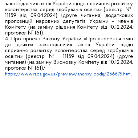
законодавчих актів України щодо сприяння розвитку
волонтерства серед здобувачів освіти» (реєстр. №
11159 від 09.04.2024) (друге читання) додаткових
пропозицій народних депутатів України – членів
Комітету (на заміну рішення Комітету від 10.12.2024,
протокол № 161).
4. Про п
роект Закону України «Про внесення змін
до деяких законодавчих актів України щодо
сприяння розвитку волонтерства серед здобувачів
освіти» (реєстр. №
11159 від 09.04.2024) (друге
читання) (на заміну Висновку Комітету від 10.12.2024,
протокол № 161)
/.
https://www.rada.gov.ua/preview/anonsy_podij/256675.html