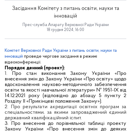
Засідання Комітету з питань освіти, науки та
інновацій
Прес-служба Апарату Верховної Ради України
18 грудня 2024, 16:00
Комітет Верховної Ради України з питань освіти, науки та
інновацій
проведе чергове засідання
в
режимі
відеоконференції
.
Порядок денний (проект):
1.
Про стан виконання Закону України «Про
внесення змін до Закону України «Про освіту» щодо
вдосконалення науково-методичного забезпечення
освіти та якості навчальної літератури» № 1951-IX від
14.12.2021 року (відповідно до абзацу 5 пункту 2
Розділу ІІ «Прикінцеві положення Закону»).
2. Про результати акредитації освітніх програм за
спеціальностями, за якими запроваджений єдиний
державний кваліфікаційний іспит.
3.
Про внесення до порівняльної таблиці проекту
Закону України «Про внесення змін до деяких