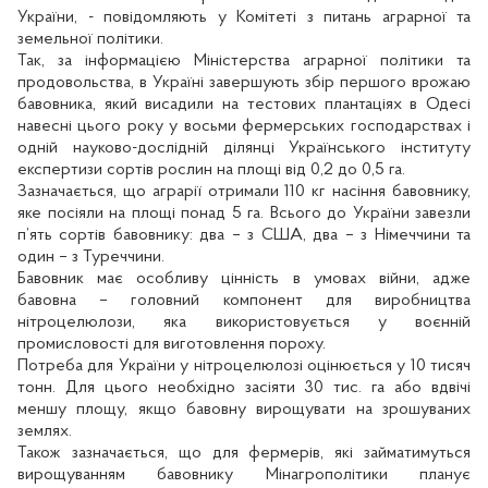
України, - повідомляють у Комітеті з питань аграрної та
земельної політики.
Так, за інформацією Міністерства аграрної політики та
продовольства, в Україні завершують збір першого врожаю
бавовника, який висадили на тестових плантаціях в Одесі
навесні цього року у восьми фермерських господарствах і
одній науково-дослідній ділянці Українського інституту
експертизи сортів рослин на площі від 0,2 до 0,5 га.
Зазначається, що аграрії отримали 110 кг насіння бавовнику,
яке посіяли на площі понад 5 га. Всього до України завезли
п’ять сортів бавовнику: два – з США, два – з Німеччини та
один – з Туреччини.
Бавовник має особливу цінність в умовах війни, адже
бавовна – головний компонент для виробництва
нітроцелюлози, яка використовується у воєнній
промисловості для виготовлення пороху.
Потреба для України у нітроцелюлозі оцінюється у 10 тисяч
тонн. Для цього необхідно засіяти 30 тис. га або вдвічі
меншу площу, якщо бавовну вирощувати на зрошуваних
землях.
Також зазначається, що для фермерів, які займатимуться
вирощуванням бавовнику Мінагрополітики планує