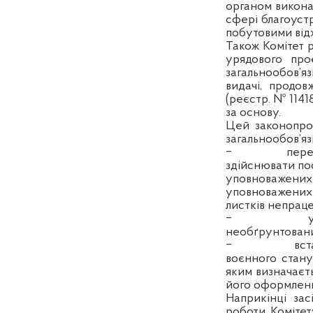
органом викона
сфері благоуст
побутовими від
Також Комітет 
урядового про
загальнообов’
видачі, продов
(реєстр. № 1141
за основу.
Цей законопро
загальнообов’я
‒
пере
здійснювати по
уповноважених 
уповноважених
листків непраце
‒
необґрунтовани
‒
вст
воєнного стану
яким визначаєть
його оформленн
Наприкінці за
роботи Комітет