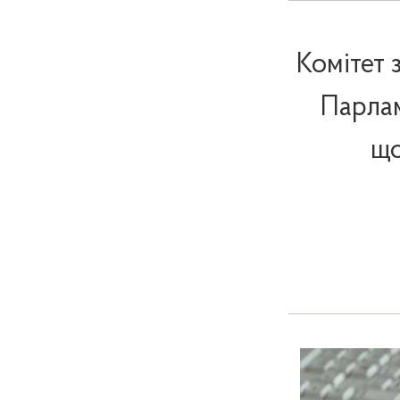
Комітет 
Парла
що