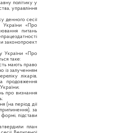
авну політику у
тва, управління
у денного сесії
у України «Про
лювання питань
епрацездатності
яти законопроект
у України «Про
ься таке:
сть мають право
о із залученням
реліку лікарів,
та продовження
країни;
нь про визнання
ь;
 (на період дії
припинення), за
 формі, підстави
атвердили план
сесії Верховної