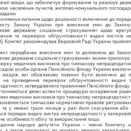
вчої влади, що забезпечує формування та реалізує держ
рою населених пунктів, житлово-комунального господарс
ходами.
розглянув питання щодо доцільності включення до порядк
екту Закону України про внесення змін до Закон
язкове державне соціальне страхування» щодо врегу
ження та перевірок обґрунтованості видачі листків н
8). Комітет рекомендував Верховній Раді України прийн
ект передбачає внесення змін та доповнень до Закон
зкове державне соціальне страхування», якими пропонуєт
вірку медичних висновків про тимчасову непрацездатні
садові особи органів Пенсійного фонду України виключн
лікарів, які обов’язково повинні бути включені до пе
 на проведення перевірок обґрунтованості видачі 
здатності, затвердженого правлінням Пенсійного фонду У
уточняються деякі аспекти процедури оскарження ріше
ми медичних висновків про тимчасову непрацездатніст
ановлюється тимчасове нормативно-правове регулювання
 та у межах трьох місяців у разі його скасування або 
ся порядок видачі листка непрацездатності у паперовій
я, особливості обігу та використання тощо.
сідання народні депутати України – члени Комітету з
у, а також пропозиції до порядку денного дванадцятої 