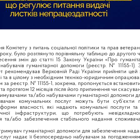
ня Комітету з питань соціальної політики та прав ветерані
 року, було розглянуто порівняльну таблицю до другого 
сення змін до статті 15 Закону України «Про гумані
набувачів гуманітарної допомоги (реєстр. № 11155-1). 
ет рекомендував Верховній Раді України прийняти цей
і та в цілому з необхідним техніко-юридичним опрацюва
за реєстр. № 11155-1, зокрема, пропонується встановити,
та протягом 12 місяців після його припинення чи скасуван
имувачами та/або набувачами гуманітарної допомоги д
вачам комунальних послуг можуть бути суб’єкти 
 форми власності, які надають комунальні послуги та
ичної інфраструктури, що потребують невідкладно
я
та/або забезпечення стабільного надання споживач
тримувач гуманітарної допомоги для забезпечення над
слуг надає її безпосередньо набувачам за погодженням