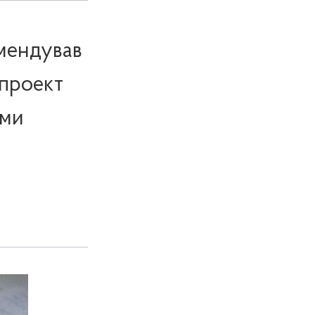
омендував
проект
ами