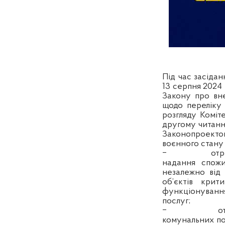
Під час засідан
13 серпня 2024
Закону про вне
щодо переліку 
розгляду Коміт
другому читанн
Законопроектом 
воєнного стану 
‒
отр
надання спожи
незалежно від
об’єктів крит
функціонуванн
послуг;
‒
о
комунальних по