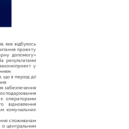
в, яке відбулось
читання проекту
тарну допомогу»
За результатами
 законопроект у
нням.
 що в період дії
ня:
ля забезпечення
господарювання
 є операторами
го відновлення
ам комунальних
ання споживачам
 із центральним