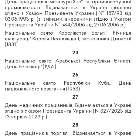
День працівників металургійної та гірничодобувної
промисловості. Відзначається в Україні щорічно
згідно з Указом Президента України (№
187/93 від
03.06.1993
р. (зі змінами, внесеними згідно з Указом
Президента України №
584/2006 від 27.06.2006
р.)
Національне свято Королівства Бельгії. Річниця
інавгурації Короля Леопольда І, засновника Династії
(1831)
23
Національне свято Арабської Республіки Єгипет.
День Революції (1952)
26
Національне свято Республіки Куба. День
національного повстання (1953)
27
День медичних працівників. Відзначається в Україні
згідно з Указом Президента України (№327/2023 від
13 червня 2023 р.)
28
День працівників торгівлі. Відзначається в Україні