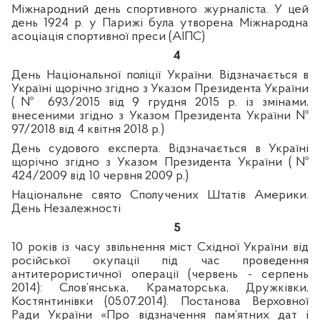
Міжнародний день спортивного журналіста. У цей
день 1924 р. у Парижі була утворена Міжнародна
асоціація спортивної преси (АІПС)
4
День Національної поліції України. Відзначається в
Україні щорічно згідно з Указом Президента України
(№ 693/2015 від 9 грудня 2015 р. із змінами,
внесеними згідно з Указом Президента України №
97/2018 від 4 квітня 2018 р.)
День судового експерта. Відзначається в Україні
щорічно згідно з Указом Президента України (№
424/2009 від 10 червня 2009 р.)
Національне свято Сполучених Штатів Америки.
День Незалежності
5
10 років із часу звільнення міст Східної України від
російської окупації під час проведення
антитерористичної операції (червень - серпень
2014): Слов’янська, Краматорська, Дружківки,
Костянтинівки (05.07.2014). Постанова Верховної
Ради України «Про відзначення пам’ятних дат і