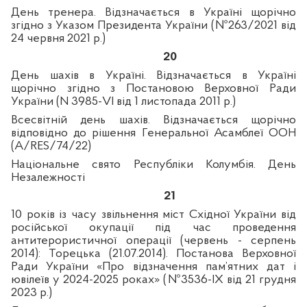
День тренера. Відзначається в Україні щорічно
згідно з Указом Президента України (№263/2021 від
24 червня 2021 р.)
20
День шахів в Україні. Відзначається в Україні
щорічно згідно з Постановою Верховної Ради
України (N 3985-VI від 1 листопада 2011 р.)
Всесвітній день шахів.
Відзначається щорічно
відповідно до рішення Генеральної Асамблеї ООН
(A/RES/74/22)
Національне свято Республіки Колумбія. День
Незалежності
21
10 років із часу звільнення міст Східної України від
російської окупації під час проведення
антитерористичної операції (червень - серпень
2014): Торецька (21.07.2014). Постанова Верховної
Ради України «Про відзначення пам’ятних дат і
ювілеїв у 2024-2025 роках» (№3536-IX від 21 грудня
2023 р.)