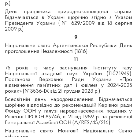
р.)
День працівника природно-заповідної справи.
Відзначається в Україні щорічно згідно з Указом
Президента України (№
629/2009 від 18 серпня
2009 р.)
9
Національне свято Аргентинської Республіки. День
проголошення Незалежності (1816)
11
75 років із часу заснування Інституту газу
Національної академії наук України (11.07.1949).
Постанова Верховної Ради України «Про
відзначення пам’ятних дат і ювілеїв у 2024-2025
роках» (№3536-IX від 21 грудня 2023 р.)
Всесвітній день народонаселення. Відзначається
щорічно відповідно до рекомендацій Керівної ради
Фонду ООН у галузі народонаселення, поданих у
Рішенні ПРООН 89/46, п. 21 від 1989 р., та резолюції
Генеральної Асамблеї ООН (A/RES/45/216)
Національне свято Монголії. Національне Свято
«Наадам»