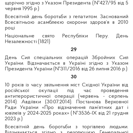
щорічно згідно з Указом Президента (№427/95 від 5
червня 1995 р.)
Всесвітній день боротьби з гепатитом. Заснований
Всесвітньою асамблеєю охорони здоров’я в 2010
році
Національне свято Республіки Перу. День
Незалежності (1821)
29
День Сил спеціальних операцій Збройних Сил
України. Відзначається в Україні згідно з Указом
Президента України (№311/2016 від 26 липня 2016 р.)
30
10 років із часу звільнення міст Східної України від
російської окупації під час проведення
антитерористичної операції (червень - серпень
2014): Авдіївки (30.07.2014). Постанова Верховної
Ради України «Про відзначення пам’ятних дат і
ювілеїв у 2024-2025 роках» (№3536-IX від 21 грудня
2023 р.)
Всесвітній день боротьби з торгівлею людьми.
Відзначається згідно з резолюцією Генеральної