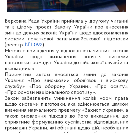
Верховна Рада України прийняла у другому читанні
та в цілому проєкт Закону України про внесення
змін до деяких законів України щодо вдосконалення
системи початкової загальновійськової підготовки
(реєстр.
№11092
).
Метою є приведення у відповідність чинних законів
України щодо визначення поняття системи
підготовки громадян України до військової служби та
її складників.
Прийнятим актом вносяться зміни до законів
України: «Про військовий обов'язок і військову
службу», «Про оборону України», «Про освіту»,
«Про основи національного спротиву».
Закон забезпечить уникнення колізії норм права
щодо системи підготовки, яка здійснюється шляхом
вивчення навчального предмету «Захист України», а
також оновлення підходів до його викладання, що
сприятиме формуванню суспільства відповідальних
громадян України, які обізнані щодо дій, необхідних