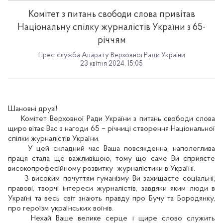
Комітет з питань свободи слова привітав
Національну спілку журналістів України з 65-
річчям
Прес-служба Апарату Верховної Ради України
23 квітня 2024, 15:05
Шановні друзі!
Комітет Верховної Ради України з питань свободи слова
щиро вітає Вас з нагоди 65 – річниці створення Національної
спілки журналістів України.
У цей складний час Ваша повсякденна, наполеглива
праця стала ще важливішою, тому що саме Ви сприяєте
високопрофесійному розвитку
журналістики в Україні.
З високим почуттям гуманізму Ви захищаєте соціальні,
правові, творчі інтереси журналістів, завдяки яким люди в
Україні та весь світ знають правду про Бучу та Бородянку,
про героїзм українських воїнів.
Нехай Ваше велике серце і щире слово служить