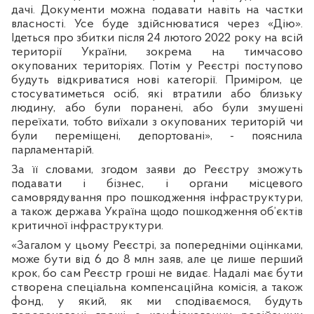
дачі. Документи можна подавати навіть на частки
власності. Усе буде здійснюватися через «Дію».
Ідеться про збитки після 24 лютого 2022 року на всій
території України, зокрема на тимчасово
окупованих територіях. Потім у Реєстрі поступово
будуть відкриватися нові категорії. Приміром, це
стосуватиметься осіб, які втратили або близьку
людину, або були поранені, або були змушені
переїхати, тобто виїхали з окупованих територій чи
були переміщені, депортовані», - пояснила
парламентарій.
За її словами, згодом заяви до Реєстру зможуть
подавати і бізнес, і органи місцевого
самоврядування про пошкодження інфраструктури,
а також держава Україна щодо пошкодження об’єктів
критичної інфраструктури.
«Загалом у цьому Реєстрі, за попередніми оцінками,
може бути від 6 до 8 млн заяв, але це лише перший
крок, бо сам Реєстр гроші не видає. Надалі має бути
створена спеціальна компенсаційна комісія, а також
фонд, у який, як ми сподіваємося, будуть