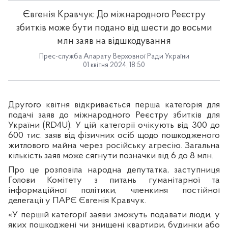
Євгенія Кравчук: До міжнародного Реєстру
збитків може бути подано від шести до восьми
млн заяв на відшкодування
Прес-служба Апарату Верховної Ради України
01 квітня 2024, 18:50
Другого квітня відкривається перша категорія для
подачі заяв до міжнародного Реєстру збитків для
України (RD4U). У цій категорії очікують від 300 до
600 тис. заяв від фізичних осіб щодо пошкодженого
житлового майна через російську агресію. Загальна
кількість заяв може сягнути позначки від 6 до 8 млн.
Про це розповіла народна депутатка, заступниця
Голови Комітету з питань гуманітарної та
інформаційної політики, членкиня постійної
делегації у ПАРЄ Євгенія Кравчук.
«У першій категорії заяви зможуть подавати люди, у
яких пошкоджені чи знищені квартири, будинки або