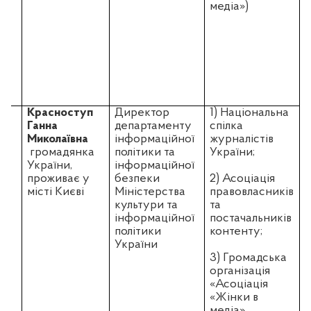
медіа»)
.
Красноступ
Директор
1) Національна
Ганна
департаменту
спілка
Миколаївна
інформаційної
журналістів
з
громадянка
політики та
України;
України,
інформаційної
проживає у
безпеки
2) Асоціація
місті Києві
Міністерства
правовласників
і
культури та
та
інформаційної
постачальників
політики
контенту;
у
України
3) Громадська
п
організація
«
«Асоціація
«Жінки в
к
медіа»
б