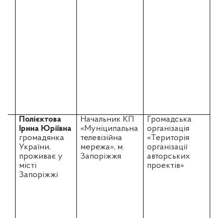
К
і
Г
«
с
3.
Полієктова
Начальник КП
Громадська
Ірина Юріївна
«Муніципальна
організація
У
громадянка
телевізійна
«Територія
з
України,
мережа», м.
організації
проживає у
Запоріжжя
авторських
місті
проектів»
Запоріжжі
у
т