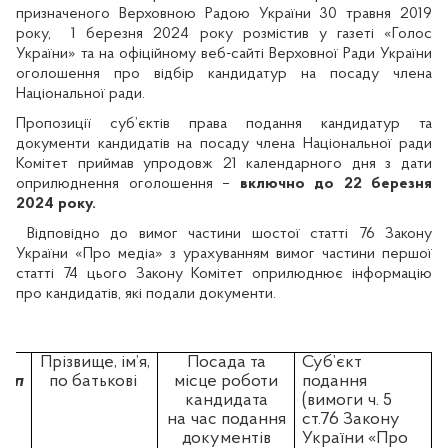
призначеного Верховною Радою України 30 травня 2019
року,
1 березня 2024 року розмістив у газеті «Голос
України» та на офіційному веб-сайті Верховної Ради України
оголошення про відбір кандидатур на посаду члена
Національної ради.
Пропозиції суб’єктів права подання кандидатур та
документи кандидатів на посаду члена Національної ради
Комітет приймав упродовж 21 календарного дня з дати
оприлюднення оголошення
–
включно до 22 березня
2024 року.
Відповідно до вимог частини шостої статті 76 Закону
України «Про медіа» з урахуванням вимог частини першої
статті 74 цього Закону Комітет оприлюднює інформацію
про кандидатів, які подали документи.
№
Прізвище, ім’я,
Посада та
Суб’єкт
п\п
по батькові
місце роботи
подання
кандидата
(вимоги ч. 5
на час подання
ст.76 Закону
документів
України «Про