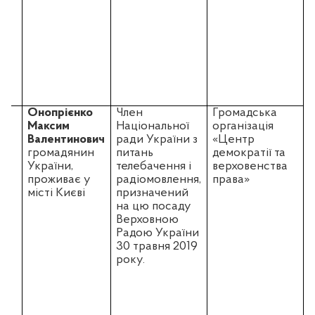
2.
Онопрієнко
Член
Громадська
Максим
Національної
організація
У
Валентинович
ради України з
«Центр
з
громадянин
питань
демократії та
України,
телебачення і
верховенства
проживає у
радіомовлення,
права»
місті Києві
призначений
у
на цю посаду
Верховною
з
Радою України
30 травня 2019
е
року.
к
б
У
з