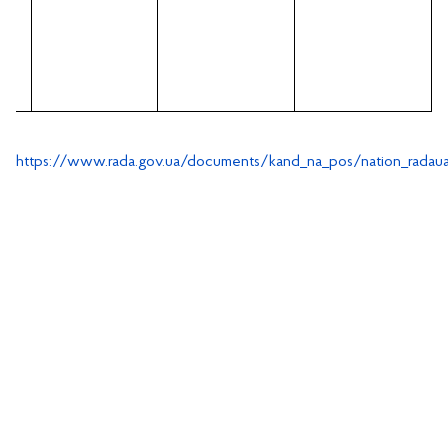
з
к
т
https://www.rada.gov.ua/documents/kand_na_pos/nation_radaua