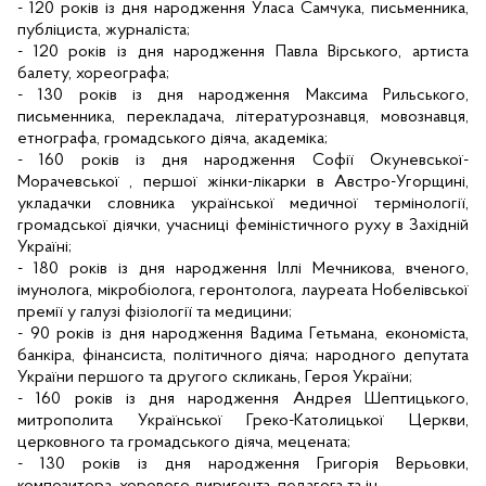
- 120 років із дня народження Уласа Самчука, письменника,
публіциста, журналіста;
- 120 років із дня народження Павла Вірського, артиста
балету, хореографа;
- 130 років із дня народження Максима Рильського,
письменника, перекладача, літературознавця, мовознавця,
етнографа, громадського діяча, академіка;
- 160 років із дня народження Софії Окуневської-
Морачевської , першої жінки-лікарки в Австро-Угорщині,
укладачки словника української медичної термінології,
громадської діячки, учасниці феміністичного руху в Західній
Україні;
- 180 років із дня народження Іллі Мечникова, вченого,
імунолога, мікробіолога, геронтолога, лауреата Нобелівської
премії у галузі фізіології та медицини;
- 90 років із дня народження Вадима Гетьмана, економіста,
банкіра, фінансиста, політичного діяча; народного депутата
України першого та другого скликань, Героя України;
- 160 років із дня народження Андрея Шептицького,
митрополита Української Греко-Католицької Церкви,
церковного та громадського діяча, мецената;
- 130 років із дня народження Григорія Верьовки,
композитора, хорового диригента, педагога та ін.