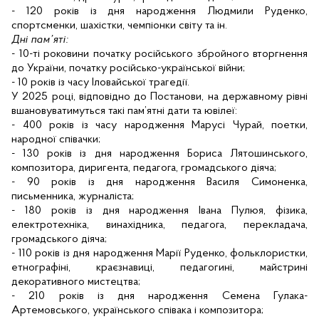
- 120 років із дня народження Людмили Руденко,
спортсменки, шахістки, чемпіонки світу та ін.
Дні пам’яті:
- 10-ті роковини початку російського збройного вторгнення
до України, початку російсько-української війни;
- 10 років із часу Іловайської трагедії.
У 2025 році, відповідно до Постанови, на державному рівні
вшановуватимуться такі пам’ятні дати та ювілеї:
- 400 років із часу народження Марусі Чурай, поетки,
народної співачки;
- 130 років із дня народження Бориса Лятошинського,
композитора, диригента, педагога, громадського діяча;
- 90 років із дня народження Василя Симоненка,
письменника, журналіста;
- 180 років із дня народження Івана Пулюя, фізика,
електротехніка, винахідника, педагога, перекладача,
громадського діяча;
- 110 років із дня народження Марії Руденко, фольклористки,
етнографіні, краєзнавиці, педагогині, майстрині
декоративного мистецтва;
- 210 років із дня народження Семена Гулака-
Артемовського, українського співака і композитора;