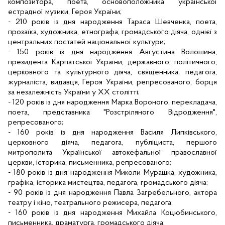
композитора, поета, основоположника української
естрадної музики, Героя України;
- 210 років із дня народження Тараса Шевченка, поета,
прозаїка, художника, етнографа, громадського діяча, однієї з
центральних постатей національної культури;
- 150 років із дня народження Августина Волошина,
президента Карпатської України, державного, політичного,
церковного та культурного діяча, священника, педагога,
журналіста, видавця, Героя України, репресованого, борця
за незалежність України у XX столітті;
- 120 років із дня народження Марка Вороного, перекладача,
поета, представника "Розстріляного Відродження",
репресованого;
- 160 років із дня народження Василя Липківського,
церковного діяча, педагога, публіциста, першого
митрополита Української автокефальної православної
церкви, історика, письменника, репресованого;
- 180 років із дня народження Миколи Мурашка, художника,
графіка, історика мистецтва, педагога, громадського діяча;
- 90 років із дня народження Павла Загребельного, актора
театру і кіно, театрального режисера, педагога;
- 160 років із дня народження Михайла Коцюбинського,
письменника, драматурга, громадського діяча;