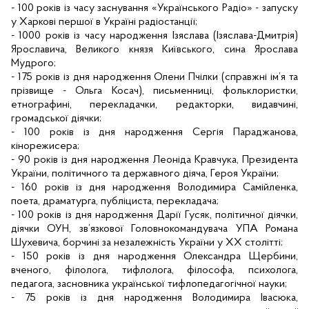
- 100 років із часу заснування «Українського Радіо» - запуску
у Харкові першої в Україні радіостанції;
- 1000 років із часу народження Ізяслава (Ізяслава-Дмитрія)
Ярославича, Великого князя Київського, сина Ярослава
Мудрого;
- 175 років із дня народження Олени Пчілки (справжні ім’я та
прізвище - Ольга Косач), письменниці, фольклористки,
етнографині, перекладачки, редакторки, видавчині,
громадської діячки;
- 100 років із дня народження Сергія Параджанова,
кінорежисера;
- 90 років із дня народження Леоніда Кравчука, Президента
України, політичного та державного діяча, Героя України;
- 160 років із дня народження Володимира Самійленка,
поета, драматурга, публіциста, перекладача;
- 100 років із дня народження Дарії Гусяк, політичної діячки,
діячки ОУН, зв’язкової Головнокомандувача УПА Романа
Шухевича, борчині за незалежність України у XX столітті;
- 150 років із дня народження Олександра Щербини,
вченого, філолога, тифлолога, філософа, психолога,
педагога, засновника української тифлопедагогічної науки;
- 75 років із дня народження Володимира Івасюка,