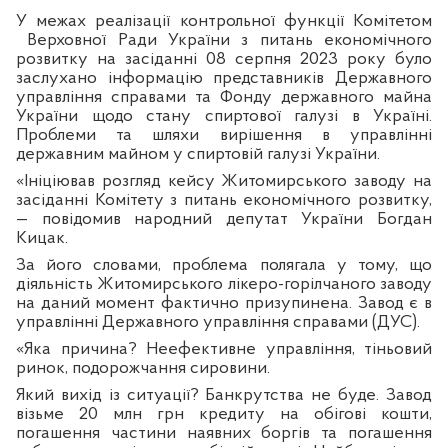
У межах реалізації контрольної функції Комітетом
Верховної Ради України з питань економічного
розвитку на засіданні 08 серпня 2023 року було
заслухано інформацію представників Державного
управління справами та Фонду державного майна
України щодо стану спиртової галузі в Україні.
Проблеми та шляхи вирішення в управлінні
державним майном у спиртовій галузі України.
«Ініціював розгляд кейсу Житомирського заводу на
засіданні Комітету з питань економічного розвитку,
— повідомив народний депутат України Богдан
Кицак.
За його словами, проблема полягала у тому, що
діяльність Житомирського лікеро-горілчаного заводу
на даний момент фактично призупинена. Завод є в
управлінні Державного управління справами (ДУС).
«Яка причина? Неефективне управління, тіньовий
ринок, подорожчання сировини.
Який вихід із ситуації? Банкрутства не буде. Завод
візьме 20 млн грн кредиту на обігові кошти,
погашення частини наявних боргів та погашення