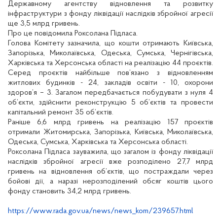
Державному агентству відновлення та розвитку
інфраструктури з фонду ліквідації наслідків збройної агресії
ще 3,5 млрд гривень.
Про це повідомила Роксолана Підласа.
Голова Комітету зазначила, що кошти отримають Київська,
Запорізька, Миколаївська, Одеська, Сумська, Чернігівська,
Харківська та Херсонська області на реалізацію 44 проєктів.
Серед проєктів найбільше пов’язано з відновленням
житлових будинків - 24, закладів освіти - 10, охорони
здоров’я – 3. Загалом передбачається побудувати з нуля 4
об’єкти, здійснити реконструкцію 5 об’єктів та провести
капітальний ремонт 35 об’єктів.
Раніше 6,6 млрд гривень на реалізацію 157 проєктів
отримали Житомирська, Запорізька, Київська, Миколаївська,
Одеська, Сумська, Харківська та Херсонська області.
Роксолана Підласа зауважила, що загалом із фонду ліквідації
наслідків збройної агресії вже розподілено 27,7 млрд
гривень на відновлення об’єктів, що постраждали через
бойові дії, а наразі нерозподілений обсяг коштів цього
фонду становить 34,2 млрд гривень.
https://www.rada.gov.ua/news/news_kom/239657.html