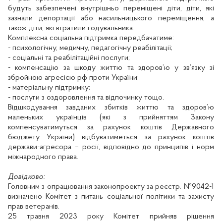
будуть забезпечені внутрішньо переміщені діти, діти, які
зазнали депортації або насильницького переміщення, а
також діти, які втратили годувальника.
Комплексна соціальна підтримка передбачатиме:
- психологічну, медичну, педагогічну реабілітації;
- соціальні та реабілітаційні послуги;
- компенсацію за шкоду життю та здоров’ю у зв’язку зі
збройною агресією рф проти України;
- матеріальну підтримку;
- послуги з оздоровлення та відпочинку тощо.
Відшкодування завданих збитків життю та здоров’ю
маленьких українців (які з прийняттям Закону
компенсуватимуться за рахунок коштів Державного
бюджету України) відбуватиметься за рахунок коштів
держави-агресора – росії, відповідно до принципів і норм
міжнародного права.
Довідково:
Головним з опрацювання законопроекту за реєстр. №9042-1
визначено Комітет з питань соціальної політики та захисту
прав ветеранів.
25 травня 2023 року Комітет прийняв рішення