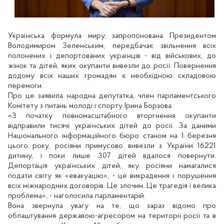
Українська формула миру, запропонована Президентом
Володимиром Зеленським, передбачає звільнення всіх
полонених і депортованих українців - від військових, до
жінок та дітей, яких окупанти вивезли до росії. Повернення
додому всіх наших громадян є необхідною складовою
перемоги.
Про це заявила народна депутатка, член парламентського
Комітету з питань молоді і спорту Ірина Борзова.
«З початку повномасштабного вторгнення окупанти
відправили тисячі українських дітей до росії. За даними
Національного інформаційного бюро станом на 1 березня
цього року, росіяни примусово вивезли з України 16221
дитину, і поки лише 307 дітей вдалося повернути.
Депортація українських дітей, яку росіяни намагалися
подати світу як «евакуацію», - це викрадення і порушення
всіх міжнародних договорів. Це злочин. Це трагедія і велика
проблема», - наголосила парламентарій.
Вона звернула увагу на те, що зараз відомо про
облаштування державою-агресором на території росії та в