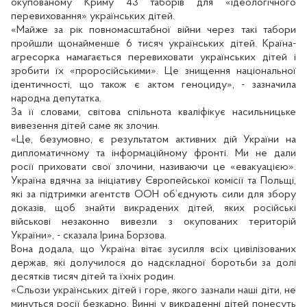
окупованому Криму 43 таборів для «ідеологічного
перевиховання» українських дітей.
«Майже за рік повномасштабної війни через такі табори
пройшли щонайменше 6 тисяч українських дітей. Країна-
агресорка намагається перевиховати українських дітей і
зробити їх «проросійськими». Це знищення національної
ідентичності, що також є актом геноциду», - зазначила
народна депутатка.
За її словами, світова спільнота кваліфікує насильницьке
вивезення дітей саме як злочин.
«Це, безумовно, є результатом активних дій України на
дипломатичному та інформаційному фронті. Ми не дали
росії приховати свої злочини, називаючи це «евакуацією».
Україна вдячна за ініціативу Європейської комісії та Польщі,
які за підтримки агентств ООН об’єднують сили для збору
доказів, щоб знайти викрадених дітей, яких російські
військові незаконно вивезли з окупованих територій
України», - сказала Ірина Борзова.
Вона додала, що Україна вітає зусилля всіх цивілізованих
держав, які долучилося до надскладної боротьби за долі
десятків тисяч дітей та їхніх родин.
«Сльози українських дітей і горе, якого зазнали наші діти, не
минуться росії безкарно. Винні у викраденні дітей понесуть