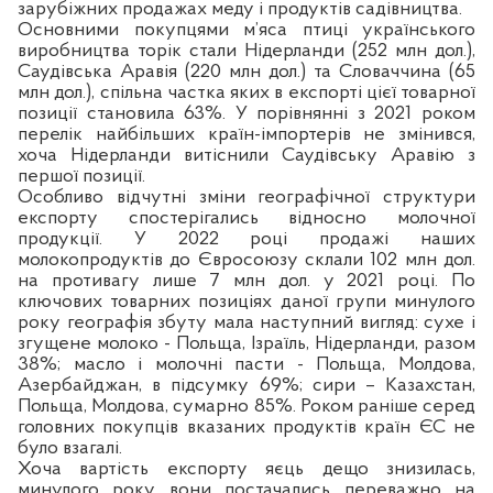
зарубіжних продажах меду і продуктів садівництва.
Основними покупцями м’яса птиці українського
виробництва торік стали Нідерланди (252 млн дол.),
Саудівська Аравія (220 млн дол.) та Словаччина (65
млн дол.), спільна частка яких в експорті цієї товарної
позиції становила 63%. У порівнянні з 2021 роком
перелік найбільших країн-імпортерів не змінився,
хоча Нідерланди витіснили Саудівську Аравію з
першої позиції.
Особливо відчутні зміни географічної структури
експорту спостерігались відносно молочної
продукції. У 2022 році продажі наших
молокопродуктів до Євросоюзу склали 102 млн дол.
на противагу лише 7 млн дол. у 2021 році. По
ключових товарних позиціях даної групи минулого
року географія збуту мала наступний вигляд: сухе і
згущене молоко - Польща, Ізраїль, Нідерланди, разом
38%; масло і молочні пасти - Польща, Молдова,
Азербайджан, в підсумку 69%; сири – Казахстан,
Польща, Молдова, сумарно 85%. Роком раніше серед
головних покупців вказаних продуктів країн ЄС не
було взагалі.
Хоча вартість експорту яєць дещо знизилась,
минулого року вони постачались переважно на