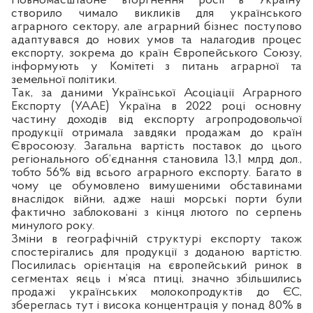
Повномасштабне вторгнення росії в Україну
створило чимало викликів для українського
аграрного сектору, але аграрний бізнес поступово
адаптувався до нових умов та налагодив процес
експорту, зокрема до країн Європейського Союзу,
інформують у Комітеті з питань аграрної та
земельної політики.
Так, за даними Української Асоціації Аграрного
Експорту (УААЕ) Україна в 2022 році основну
частину доходів від експорту агропродовольчої
продукції отримала завдяки продажам до країн
Євросоюзу. Загальна вартість поставок до цього
регіонального об’єднання становила 13,1 млрд дол.,
тобто 56% від всього аграрного експорту. Багато в
чому це обумовлено вимушеними обставинами
внаслідок війни, адже наші морські порти були
фактично заблоковані з кінця лютого по серпень
минулого року.
Зміни в географічній структурі експорту також
спостерігались для продукції з доданою вартістю.
Посилилась орієнтація на європейський ринок в
сегментах яєць і м’яса птиці, значно збільшились
продажі українських молокопродуктів до ЄС,
збереглась тут і висока концентрація у понад 80% в