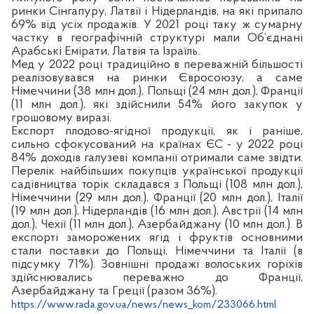
ринки Сінгапуру, Латвії і Нідерландів, на які припало
69% від усіх продажів. У 2021 році таку ж сумарну
частку в географічній структурі мали Об’єднані
Арабські Емірати, Латвія та Ізраїль.
Мед у 2022 році традиційно в переважній більшості
реалізовувався на ринки Євросоюзу, а саме
Німеччини (38 млн дол.), Польщі (24 млн дол.), Франції
(11 млн дол.), які здійснили 54% його закупок у
грошовому виразі.
Експорт плодово-ягідної продукції, як і раніше,
сильно сфокусований на країнах ЄС - у 2022 році
84% доходів галузеві компанії отримали саме звідти.
Перелік найбільших покупців української продукції
садівництва торік складався з Польщі (108 млн дол.),
Німеччини (29 млн дол.), Франції (20 млн дол.), Італії
(19 млн дол.), Нідерландів (16 млн дол.), Австрії (14 млн
дол.), Чехії (11 млн дол.), Азербайджану (10 млн дол.). В
експорті заморожених ягід і фруктів основними
стали поставки до Польщі, Німеччини та Італії (в
підсумку 71%). Зовнішні продажі волоських горіхів
здійснювались переважно до Франції,
Азербайджану та Греції (разом 36%).
https://www.rada.gov.ua/news/news_kom/233066.html