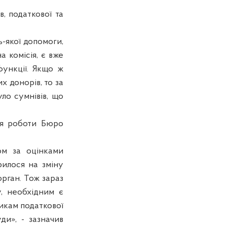
в, податкової та
-якої допомоги,
 комісія, є вже
функції. Якщо ж
х донорів, то за
ло сумнівів, що
ня роботи Бюро
ом за оцінками
рилося на зміну
орган. Тож зараз
, необхідним є
икам податкової
ди», - зазначив