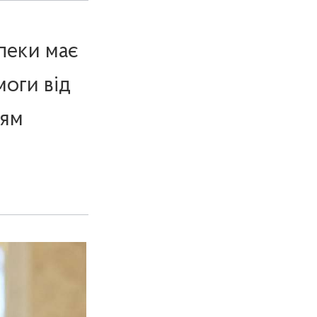
пеки має
моги від
ням