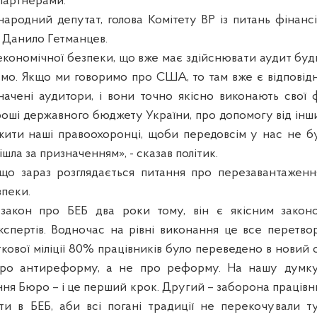
партнерами.
ародний депутат, голова Комітету ВР із питань фінансі
и Данило Гетманцев.
економічної безпеки, що вже має здійснювати аудит будь
мо. Якщо ми говоримо про США, то там вже є відповідна
значені аудитори, і вони точно якісно виконають свої 
оші державного бюджету України, про допомогу від інши
ити наші правоохоронці, щоби передовсім у нас не бу
ішла за призначенням», - сказав політик.
, що зараз розглядається питання про перезавантажен
зпеки.
закон про БЕБ два роки тому, він є якісним закон
спертів. Водночас на рівні виконання це все перетво
аткової міліції 80% працівників було переведено в новий 
ро антиреформу, а не про реформу. На нашу думку
ня Бюро – і це перший крок. Другий – заборона працівн
ати в БЕБ, аби всі погані традиції не перекочували ту