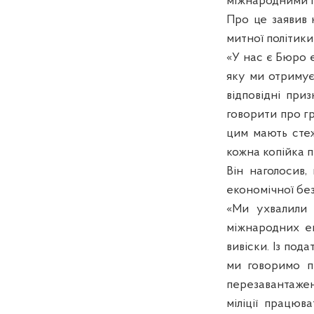
міжнародними 
Про це заявив н
митної політик
«У нас є Бюро 
яку ми отримує
відповідні при
говорити про гр
цим мають стеж
кожна копійка п
Він наголосив
економічної бе
«Ми ухвалили 
міжнародних ек
вивіски. Із под
ми говоримо п
перезавантажен
міліції працюв