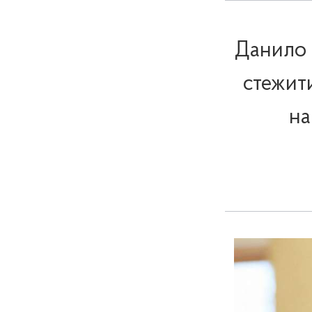
Данило 
стежити
на