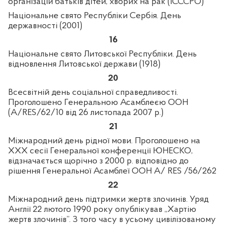
організацій батьків дітей, хворих на рак (ICCCPO)
Національне свято Республіки Сербія. День
державності (2001)
16
Національне свято Литовської Республіки. День
відновлення Литовської держави (1918)
20
Всесвітній день соціальної справедливості.
Проголошено Генеральною Асамблеєю ООН
(
A
/
RES
/62/10 від 26 листопада 2007 р.)
21
Міжнародний день рідної мови. Проголошено на
ХХХ сесії Генеральної конференції ЮНЕСКО,
відзначається щорічно з 2000
р. відповідно до
рішення Генеральної Асамблеї ООН
A
/
RES
/56/262
22
Міжнародний день підтримки жертв злочинів. Уряд
Англії 22 лютого 1990 року опублікував „Хартію
жертв злочинів”. З того часу в усьому цивілізованому