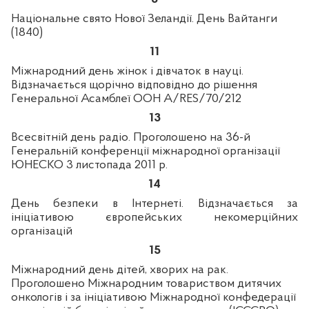
Національне свято Нової Зеландії. День Вайтанги
(1840)
11
Міжнародний день жінок і дівчаток в науці.
Відзначається щорічно відповідно до рішення
Генеральної Асамблеї ООН
A
/
RES
/70/212
13
Всесвітній день радіо. Проголошено на 36-й
Генеральній конференції міжнародної організації
ЮНЕСКО 3 листопада 2011 р.
14
День безпеки в Інтернеті. Відзначається за
ініціативою європейських некомерційних
організацій
15
Міжнародний день дітей, хворих на рак.
Проголошено Міжнародним товариством дитячих
онкологів і за ініціативою Міжнародної конфедерації