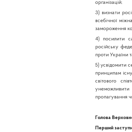
організацій;
3) визнати рос
всебічної міжна
замороження кон
4) посилити с
російську феде
проти України т
5) усвідомити с
принципам існу
світового спі
унеможливити
пропагування ч
Голова
Верховн
Перший заступн