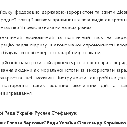
ійську федерацію державою-терористом та вжити дієвих
родної ізоляції шляхом припинення всіх видів співробі
тактів з її представниками на всіх рівнях;
анкційний економічний та політичний тиск на держ
рацію задля підриву її економічної спроможності про
а будувати нові імперські загарбницькі плани;
ерйозність загрози всій архітектурі світового правопоря
вання людини як моральної істоти та використати зар
втовариства всі можливі інструменти співробітництва
 повторення таких воєнних злочинних дій, а та
и виправдання.
ої Ради України Руслан Стефанчук
ик Голови Верховної Ради України Олександр Корнієнко