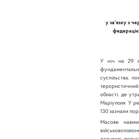
у зв’язку з 
федераціє
У ніч на 29 л
фундаментальн
суспільства, п
терористичний
області, де ут
Маріуполя. У ре
130
зазнали пор
Масове навми
військовополо