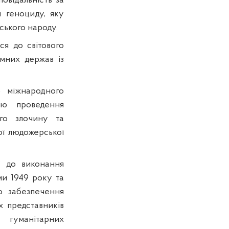
повідальність за
 геноциду, яку
ського народу.
ся до світового
емних держав із
ю міжнародного
ою проведення
ого злочину та
кої людожерської
ї до виконання
ми 1949 року та
о забезпечення
х представників
 гуманітарних