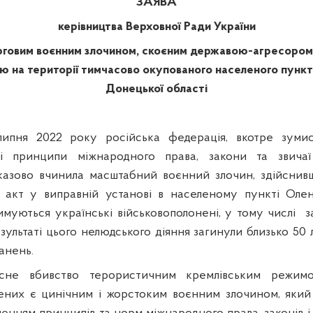
ЗАЯВА
керівництва Верховної Ради України
черговим воєнним злочином, скоєним державою-агресором
ю на території тимчасово окупованого населеного пункт
Донецької області
ипня 2022 року російська федерація, вкотре зум
і принципи міжнародного права, закони та звичаї 
оказово вчинила масштабний воєнний злочин, здійсни
 акт у виправній установі в населеному пункті Олен
римуються українські військовополонені, у тому числі
з
зультаті цього нелюдського діяння загинули близько 50
анень.
сне вбивство терористичним кремлівським режимо
нених є цинічним і жорстоким воєнним злочином, який