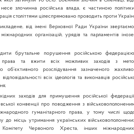
ок якої загинули 96 осіб. Воєнний злочин в Оленівці, від
 несе злочинна російська влада, є частиною політики
рація століттями цілеспрямовано проводить проти Україн
кладене, від імені Верховної Ради України звертаємо
, міжнародних організацій, урядів та парламентів іноз
удити брутальне порушення російською федераціє
о права та вжити всіх можливих заходів з мет
о об’єктивного розслідування зазначеного жахлив
відповідальності всіх ідеологів та виконавців російсь
ня;
хідних заходів для примушення російської федераці
ської конвенції про поводження з військовополонени
жнародного гуманітарного права, у тому числі щод
пу до місць утримання українських військовополонени
 Комітету Червоного Хреста, інших міжнародних