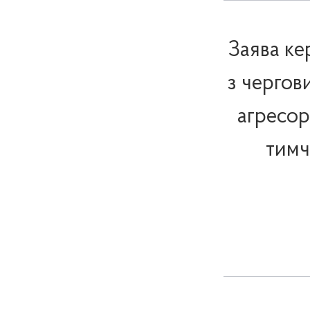
Заява ке
з чергов
агресор
тимч