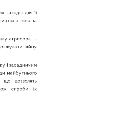
 заходів для її
тництва з нею та
аву-агресора –
довжувати війну
дку і засадничим
ади майбутнього
, що дозволять
кож спроби їх