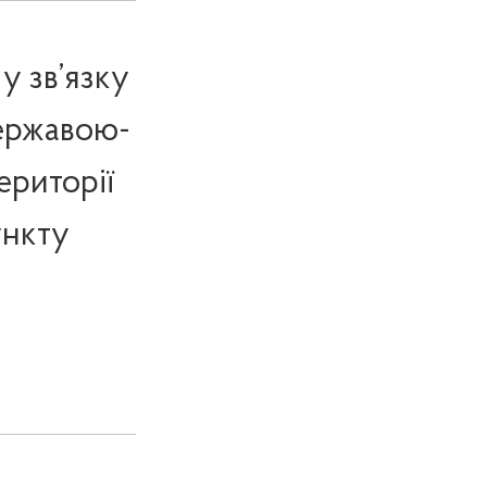
у зв’язку
державою-
ериторії
ункту