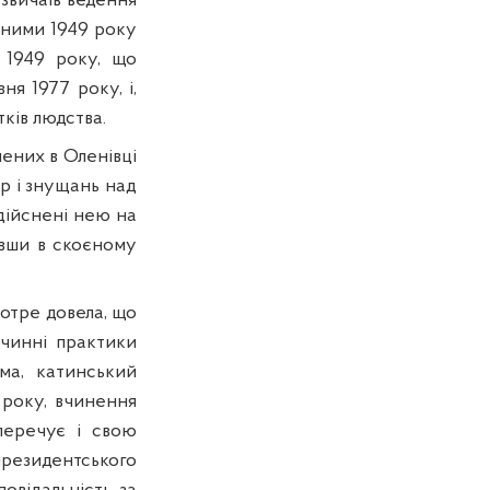
 звичаїв ведення
еними 1949 року
 1949 року, що
ня 1977 року, і,
ків людства.
ених в Оленівці
р і знущань над
здійснені нею на
ивши в скоєному
отре довела, що
чинні практики
ма, катинський
 року, вчинення
перечує і свою
президентського