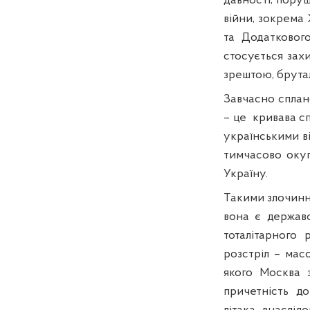
давності, поруш
війни, зокрема
та Додатковог
стосується захи
зрештою, брута
Завчасно сплан
– це
кривава с
українськими ві
тимчасово окуп
Україну.
Такими злочинн
вона є держав
тоталітарного
розстріл – мас
якого Москва 
причетність до