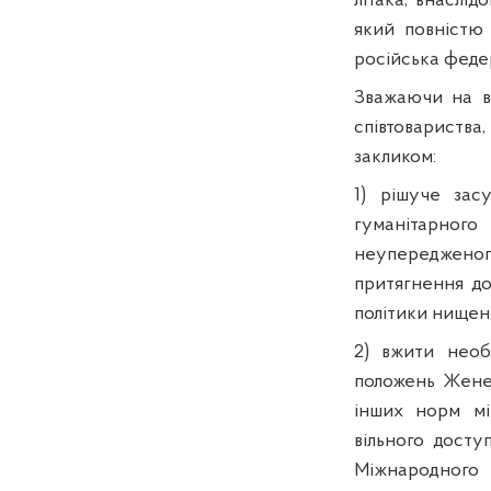
літака, внаслід
який повністю
російська феде
Зважаючи на ви
співтовариства
закликом:
1) рішуче зас
гуманітарног
неупередженог
притягнення до 
політики нищен
2) вжити необ
положень Женев
інших норм мі
вільного досту
Міжнародного