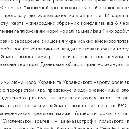
енням принципів та норм міжнародного права, законів і
 Женевської конвенції про поводження з військовополон
о протоколу до Женевських конвенцій від 12 серпня
сту жертв міжнародних збройних конфліктів, від 8 черв
льним паплюженням норм моралі та цивілізаційних здобут
оване варварське знищення українських військовополон
проба російської злочинної влади приховати факти торту
йськовополоненими, розстріли та інші воєнні злочини, 
ованій території Донецької області, цинічно звинуват
ими діями щодо України та Українського народу росія вк
ою-терористом, яка продовжує людоненависницькі зло
 радянського режиму, на кривавих руках якого, зокре
ова страта польських військовополонених навесні 1940
заперечувала протягом майже п’ятдесяти років, як за
 Смоленської трагедії – авіакатастрофи польського 