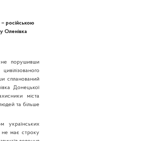
 –
російською
у Оленівка
исне порушивши
цивілізованого
вши спланований
івка Донецької
ахисники
міста
 людей та більше
м українських
 не має строку