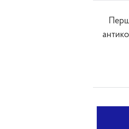
Перш
антико