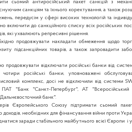
ити сьомий антиросійський пакет санкцій з механі
снуючим санкціям та їхнього коректування, а також р
жень, передусім у сфері високих технологій та індивід
но включити до санкційного списку всіх російських поса
ів, які ухвалюють репресивні рішення.
обхідно продовжувати накладати обмеження щодо торгі
зиту підсанкційних товарів, а також запровадити заб
но продовжувати відключати російські банки від систе
 чотири російські банки, уповноважені обслуговув
словий комплекс, досі не відключили від системи SWI
, ПАТ "Банк "Санкт-Петербург", АТ "Всеросійський
 "Дальнєвосточний банк".
ерів Європейського Союзу підтримати сьомий паке
 доходів, необхідних для фінансування війни проти Укра
днатися заради стабільного майбутнього всієї Європи
і 