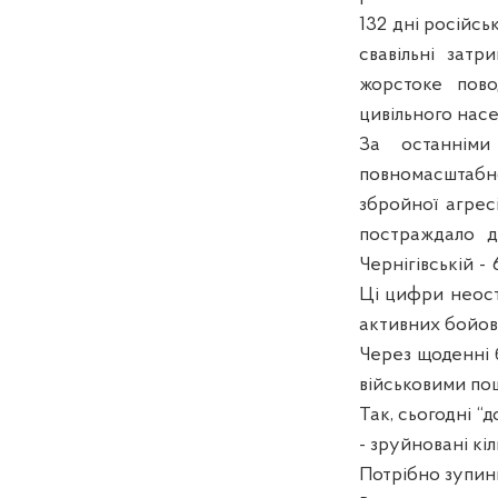
132 дні російсь
свавільні зат
жорстоке пово
цивільного насе
За останніми
повномасштабно
збройної агрес
постраждало ді
Чернігівській - 
Ці цифри неоста
активних бойови
Через щоденні 
військовими пош
Так, сьогодні “
- зруйновані кі
Потрібно зупин