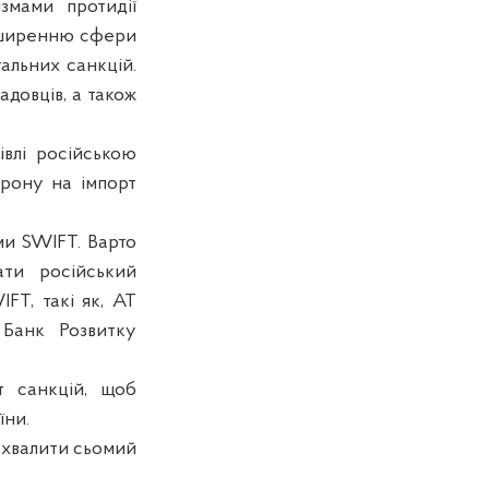
змами протидії
озширенню сфери
уальних санкцій.
довців, а також
влі російською
орону на імпорт
ми SWIFT. Варто
ати російський
FT, такі як, АТ
 Банк Розвитку
т санкцій, щоб
їни.
ухвалити сьомий