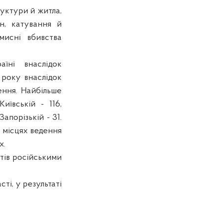
руктури й житла,
н, катування й
мисні вбивства
їні внаслідок
 року внаслідок
ення. Найбільше
иївській - 116,
Запорізькій - 31.
в місцях ведення
х.
тів російськими
ті, у результаті