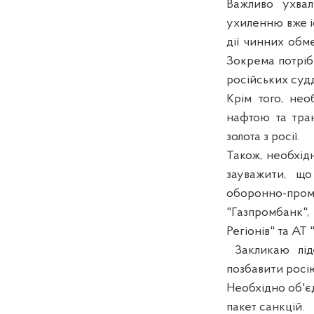
Важливо ухвал
ухиленню вже і
дії чинних обме
Зокрема потріб
російських судд
Крім того, не
нафтою та тран
золота з росії.
Також, необхід
зауважити, що
оборонно-проми
"Газпромбанк"
Регіонів" та АТ
Закликаю лід
позбавити росію
Необхідно об'є
пакет санкцій.