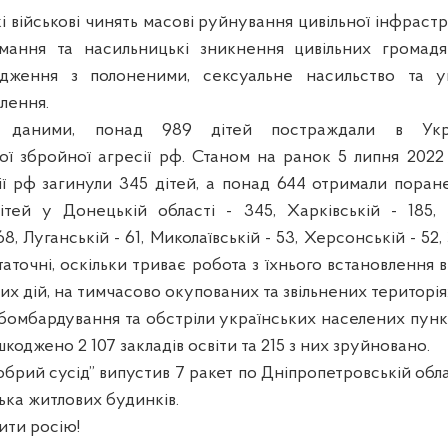
кі військові чинять масові руйнування цивільної інфраст
римання та насильницькі зникнення цивільних громадя
дження з полоненими, сексуальне насильство та у
лення.
 даними, понад 989 дітей постраждали в Укра
ї збройної агресії рф. Станом на ранок 5 липня 2022
ії рф загинули 345 дітей, а понад 644 отримали поран
тей у Донецькій області - 345, Харківській - 185, К
68, Луганській - 61, Миколаївській - 53, Херсонській - 52, 
точні, оскільки триває робота з їхнього встановлення 
х дій, на тимчасово окупованих та звільнених територія
бомбардування та обстріли українських населених пунк
коджено 2 107 закладів освіти та 215 з них зруйновано.
добрий сусід” випустив 7 ракет по Дніпропетровській облас
лька житлових будинків.
ити росію!