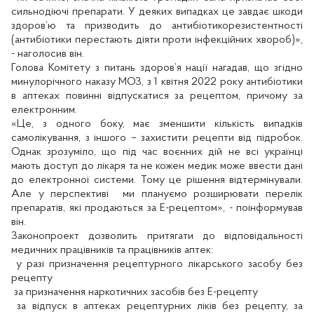
сильнодіючі препарати. У деяких випадках це завдає шкоди
здоров’ю та призводить до антибіотикорезистентності
(антибіотики перестають діяти проти інфекційних хвороб)»,
- наголосив він.
Голова Комітету з питань здоров’я нації нагадав, що згідно
минулорічного наказу МОЗ, з 1 квітня 2022 року антибіотики
в аптеках повинні відпускатися за рецептом, причому за
електронним.
«Це, з одного боку, має зменшити кількість випадків
самолікування, з іншого – захистити рецепти від підробок.
Однак зрозуміло, що під час воєнних дій не всі українці
мають доступ до лікаря та не кожен медик може ввести дані
до електронної системи. Тому це рішення відтермінували.
Але у перспективі
ми плануємо розширювати перелік
препаратів, які продаються за Е-рецептом», - поінформував
він.
Законопроект дозволить притягати до відповідальності
медичних працівників та працівників аптек:
у разі призначення рецептурного лікарського засобу без
рецепту
за призначення наркотичних засобів без Е-рецепту
за відпуск в аптеках рецептурних ліків без рецепту, за