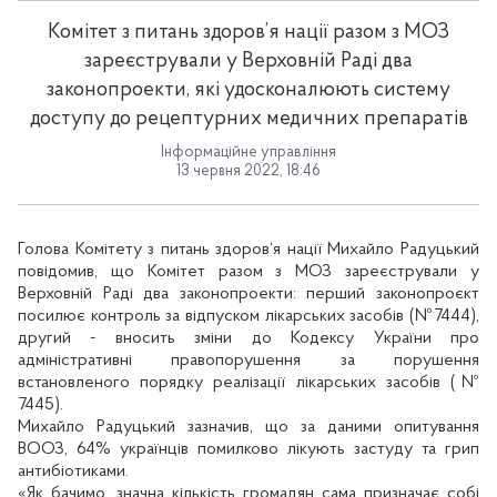
Комітет з питань здоров’я нації разом з МОЗ
зареєстрували у Верховній Раді два
законопроекти, які удосконалюють систему
доступу до рецептурних медичних препаратів
Інформаційне управління
13 червня 2022, 18:46
Голова Комітету з питань здоров‘я нації Михайло Радуцький
повідомив, що Комітет разом з МОЗ зареєстрували у
Верховній Раді два законопроекти: перший законопроєкт
посилює контроль за відпуском лікарських засобів (№7444),
другий - вносить зміни до Кодексу України про
адміністративні правопорушення за порушення
встановленого порядку реалізації лікарських засобів (№
7445).
Михайло Радуцький зазначив, що за даними опитування
ВООЗ, 64% українців помилково лікують застуду та грип
антибіотиками.
«Як бачимо, значна кількість громадян сама призначає собі