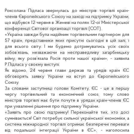
Роксолана Підласа звернулась до міністрів торгівлі країн-
членів Європейського Союзу на заході на підтримку України,
що відбувся 12 червня в Женеві на полях 12-ої Міністерської
конференції Світової організації торгівлі (СОТ).
«Україна завжди була надійним торгівельним партнером для
57 країн, представники яких присутні сьогодні в цій залі, і
для всього світу. І ми будемо дотримуватись усіх своїх
зобов’язань, незважаючи на несправедливу загарбницьку
війну, яку розв’язала Росія проти нашої країни», - заявила
Р.Підласа у своєму виступі.
Як відомо, 24 червня глави держав та урядів країн ЄС
обговорять заявку України на вступ до Європейського
Союзу.
За словами заступниці голови Комітету, ЄС - це в першу
чергу торгівельний та економічний союз, тому слово
міністрів торгівлі має бути почуте в урядах країн-членів ЄС
при ухваленні рішення про підтримку України.
«Заявіть про свою підтримку! Переконайте тих, хто досі
сумнівається! Світ потребує сильної української економіки, а
система міжнародної торгівлі отримає безперечні переваги
від подальшої інтеграції України в ЄС», - наголосила