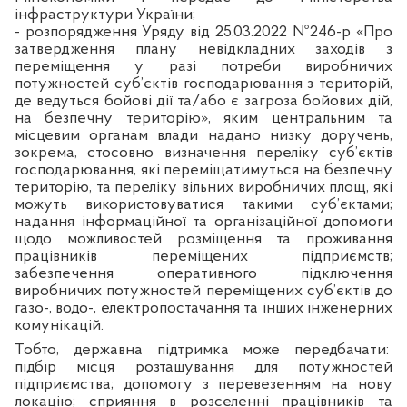
інфраструктури України;
- розпорядження Уряду від 25.03.2022 №246-р «Про
затвердження плану невідкладних заходів з
переміщення у разі потреби виробничих
потужностей суб’єктів господарювання з територій,
де ведуться бойові дії та/або є загроза бойових дій,
на безпечну територію», яким центральним та
місцевим органам влади надано низку доручень,
зокрема, стосовно визначення переліку суб’єктів
господарювання, які переміщатимуться на безпечну
територію, та переліку вільних виробничих площ, які
можуть використовуватися такими суб’єктами;
надання інформаційної та організаційної допомоги
щодо можливостей розміщення та проживання
працівників переміщених підприємств;
забезпечення оперативного підключення
виробничих потужностей переміщених суб’єктів до
газо-, водо-, електропостачання та інших інженерних
комунікацій.
Тобто, державна підтримка може передбачати:
підбір місця розташування для потужностей
підприємства; допомогу з перевезенням на нову
локацію; сприяння в розселенні працівників та