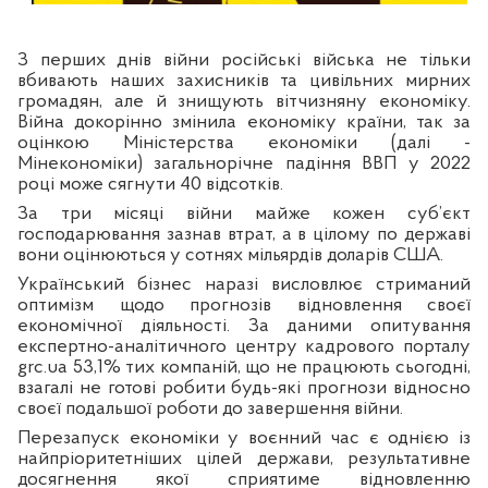
З перших днів війни російські війська не тільки
вбивають наших захисників та цивільних мирних
громадян, але й знищують вітчизняну економіку.
Війна докорінно змінила економіку країни, так за
оцінкою Міністерства економіки (далі -
Мінекономіки) загальнорічне падіння ВВП у 2022
році може сягнути 40 відсотків.
За три місяці війни майже кожен суб’єкт
господарювання зазнав втрат, а в цілому по державі
вони оцінюються у сотнях мільярдів доларів США.
Український бізнес наразі висловлює стриманий
оптимізм щодо прогнозів відновлення своєї
економічної діяльності. За даними опитування
експертно-аналітичного центру кадрового порталу
grc.ua 53,1% тих компаній, що не працюють сьогодні,
взагалі не готові робити будь-які прогнози відносно
своєї подальшої роботи до завершення війни.
Перезапуск економіки у воєнний час є однією із
найпріоритетніших цілей держави, результативне
досягнення якої сприятиме відновленню