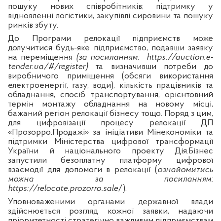
пошуку нових співробітників; підтримку у
відновленні логістики, закупівлі сировини та пошуку
ринків збуту.
До Програми релокації підприємств може
долучитися будь-яке підприємство, подавши заявку
на переміщення
(за посиланням:
https://auction.e-
tender.ua/#/register)
та визначивши потреби до
виробничого приміщення (обсяги використання
електроенергії, газу, води), кількість працівників та
обладнання, спосіб транспортування, орієнтовний
термін монтажу обладнання на новому місці,
бажаний регіон релокації бізнесу тощо. Поряд з цим,
для цифровізації процесу релокації ДП
«Прозорро.Продажі» за ініціативи Мінекономіки та
підтримки Міністерства цифрової трансформації
України й національного проекту Дія.Бізнес
запустили безоплатну платформу цифрової
взаємодії для допомоги в релокації (
ознайомитись
можна за посиланням:
https://relocate.prozorro.sale
/).
Уповноваженими органами державної влади
здійснюється розгляд кожної заявки, надаючи
пріоритетності стратегічно важливим підприємствам