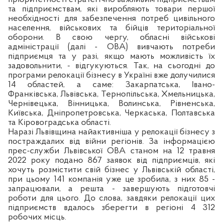
та підприємствам, які виробляють товари першої
необхідності для забезпечення потреб цивільного
населення, військових та бійців територіальної
оборони. В свою чергу, обласні військові
адміністрації (далі - ОВА) вивчають потреби
підприємця та у разі, якщо мають можливість їх
задовольнити, - відгукуються. Так, на сьогодні до
програми релокації бізнесу в Україні вже долучилися
14 областей, а саме: Закарпатська, Івано-
Франківська, Львівська, Тернопільська, Хмельницька,
Чернівецька, Вінницька, Волинська, Рівненська,
Київська, Дніпропетровська, Черкаська, Полтавська
та Кіровоградська області.
Наразі Львівщина найактивніша у релокації бізнесу з
постраждалих від війни регіонів. За інформацією
прес-служби Львівської ОВА станом на 12 травня
2022 року подано 867 заявок від підприємців, які
хочуть розмістити свій бізнес у Львівській області,
при цьому 141 компанія уже це зробила, з них 85 -
запрацювали, а решта - завершують підготовчі
роботи для цього. До слова, завдяки релокації цих
підприємств вдалось зберегти в регіоні 4 312
робочих місць.