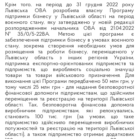
Крім того, на період до 31 грудня 2022 року
Львівська ОВА розробила власну Програму
підтримки бізнесу у Львівській області на період
воєнного стану, яку затверджено у новій редакції
розпорядженням начальника ОВА від 21.04.2022
№35/0/5-22ВА. Метою цієї програми є
забезпечення підтримки бізнесу в умовах воєнного
стану, зокрема створення необхідних умов для
розміщення та роботи бізнесу, переміщеного у
Львівську область з інших регіонів України,
підтримка експортно-орієнтованих підприємств та
підприємств, що виробляють соціально значущі
товари та товари військового призначення. Для
виконання цієї Програми передбачено 50 млн грн, у
тому числі 25 млн грн - для надання безповоротної
фінансової допомоги підприємствам, що здійснили
переміщення та реєстрацію на території Львівської
області.
Так, безповоротна фінансова допомога
виробничим підприємствам, які релокувались,
становить 100 тис. грн (за умови, що таке
підприємство здійснило переміщення виробничих
потужностей та реєстрацію на території Львівської
області), а також підприємство отримає додаткових