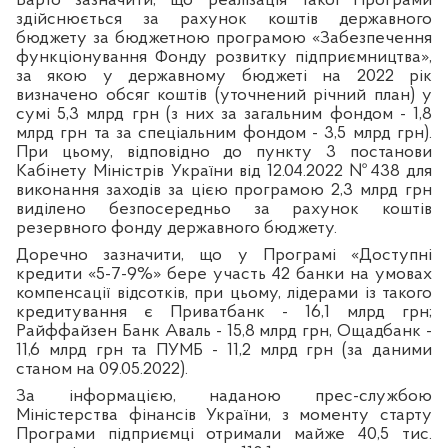
Варто зазначити, що реалізація такої Програми
здійснюється за рахунок коштів державного
бюджету за бюджетною програмою «Забезпечення
функціонування Фонду розвитку підприємництва»,
за якою у державному бюджеті на 2022 рік
визначено обсяг коштів (уточнений річний план) у
сумі 5,3 млрд грн (з них за загальним фондом - 1,8
млрд грн та за спеціальним фондом - 3,5 млрд грн).
При цьому, відповідно до пункту 3 постанови
Кабінету Міністрів України від 12.04.2022 №438 для
виконання заходів за цією програмою 2,3 млрд грн
виділено безпосередньо за рахунок коштів
резервного фонду державного бюджету.
Доречно зазначити, що у Програмі «Доступні
кредити «5-7-9%» бере участь 42 банки
на умовах
компенсації відсотків, при цьому, лідерами із такого
кредитування є Приватбанк - 16,1 млрд грн;
Райффайзен Банк Аваль - 15,8 млрд грн, Ощадбанк -
11,6 млрд грн та ПУМБ - 11,2 млрд грн (за даними
станом на 09.05.2022).
За інформацією, наданою прес-службою
Міністерства фінансів України, з моменту старту
Програми підприємці отримали майже 40,5 тис.