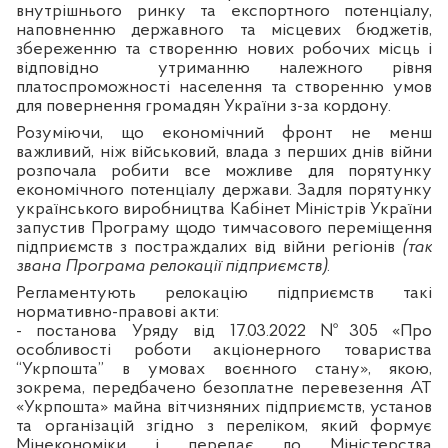
внутрішнього ринку та експортного потенціалу,
наповненню державного та місцевих бюджетів,
збереженню та створенню нових робочих місць і
відповідно
утриманню належного рівня
платоспроможності населення та створенню умов
для повернення громадян України з-за кордону.
Розуміючи, що економічний фронт не менш
важливий, ніж військовий, влада з перших днів війни
розпочала робити все можливе для порятунку
економічного потенціалу держави. Задля порятунку
українського виробництва Кабінет Міністрів України
запустив Програму щодо тимчасового переміщення
підприємств з постраждалих від війни регіонів
(так
звана Програма релокації підприємств)
.
Регламентують релокацію підприємств такі
нормативно-правові акти:
- постанова Уряду від 17.03.2022 №305 «Про
особливості роботи акціонерного товариства
“Укрпошта” в умовах воєнного стану», якою,
зокрема, передбачено безоплатне перевезення АТ
«Укрпошта» майна вітчизняних підприємств, установ
та організацій згідно з переліком, який формує
Мінекономіки і передає до Міністерства