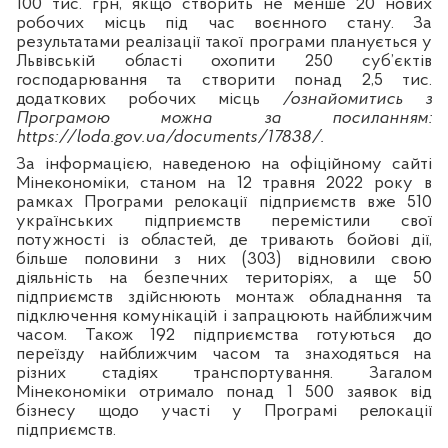
100 тис. грн, якщо створить не менше 20 нових
робочих місць під час воєнного стану. За
результатами реалізації такої програми планується у
Львівській області охопити 250 суб’єктів
господарювання та створити понад 2,5 тис.
додаткових робочих місць
/ознайомитись з
Програмою можна за посиланням:
https://loda.gov.ua/documents/17838/.
За інформацією, наведеною на офіційному сайті
Мінекономіки, станом на 12 травня 2022 року в
рамках Програми релокації підприємств вже 510
українських підприємств перемістили свої
потужності із областей, де тривають бойові дії,
більше половини з них (303) відновили свою
діяльність на безпечних територіях, а ще 50
підприємств здійснюють монтаж обладнання та
підключення комунікацій і запрацюють найближчим
часом.
Також 192 підприємства готуються до
переїзду найближчим часом та знаходяться на
різних стадіях транспортування.
Загалом
Мінекономіки отримало понад 1 500 заявок від
бізнесу щодо участі у Програмі релокації
підприємств.