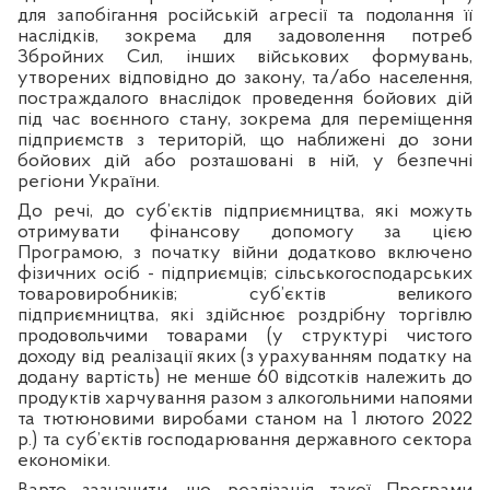
для запобігання російській агресії та подолання її
наслідків, зокрема для задоволення потреб
Збройних Сил, інших військових формувань,
утворених відповідно до закону, та/або населення,
постраждалого внаслідок проведення бойових дій
під час воєнного стану, зокрема для переміщення
підприємств з територій, що наближені до зони
бойових дій або розташовані в ній, у безпечні
регіони України.
До речі, до суб’єктів підприємництва, які можуть
отримувати фінансову допомогу за цією
Програмою, з початку війни додатково включено
фізичних осіб - підприємців; сільськогосподарських
товаровиробників; суб’єктів великого
підприємництва, які здійснює роздрібну торгівлю
продовольчими товарами (у структурі чистого
доходу від реалізації яких (з урахуванням податку на
додану вартість) не менше 60 відсотків належить до
продуктів харчування разом з алкогольними напоями
та тютюновими виробами станом на 1 лютого 2022
р.) та суб’єктів господарювання державного сектора
економіки.