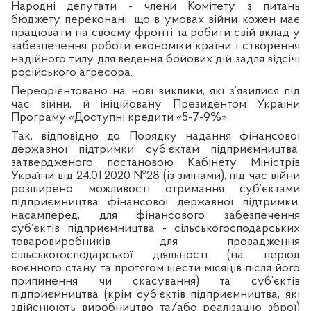
Народні депутати - члени Комітету з питань
бюджету переконані, що в умовах війни кожен має
працювати на своєму фронті та робити свій вклад у
забезпечення роботи економіки країни і створення
надійного тилу для ведення бойових дій задля відсічі
російського агресора.
Переорієнтовано на нові виклики, які з’явилися під
час війни, й ініційовану Президентом України
Програму «Доступні кредити «5-7-9%».
Так, відповідно до Порядку надання фінансової
державної підтримки суб’єктам підприємництва,
затвердженого постановою Кабінету Міністрів
України від 24.01.2020 №28 (із змінами), під час війни
розширено можливості отримання суб’єктами
підприємництва фінансової державної підтримки,
насамперед, для фінансового забезпечення
суб’єктів підприємництва - сільськогосподарських
товаровиробників для провадження
сільськогосподарської діяльності (на період
воєнного стану та протягом шести місяців після його
припинення чи скасування) та суб’єктів
підприємництва (крім суб’єктів підприємництва, які
здійснюють виробництво та/або реалізацію зброї)