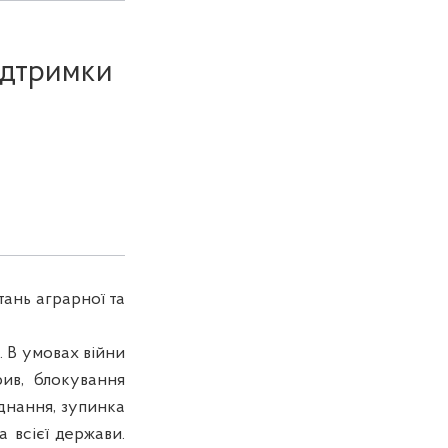
ідтримки
тань аграрної та
. В умовах війни
рив, блокування
аднання, зупинка
а всієї держави.