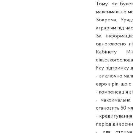
Тому, ми будем
максимально мо
Зокрема, Уряд
аграріям під час
За інформацію
одноголосно п
Кабінету Мі
сільськогоспод
Яку підтримку д
- виключно мал
євро в рік, що 
- компенсація в
- максимальна
становить 50 мл
- кредитування 
період дії воєнн
- для отрима