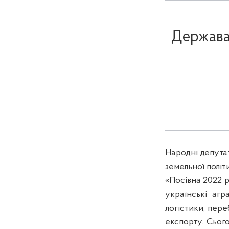
Держава
Народні депутат
земельної політ
«Посівна 2022 р
українські агр
логістики, пере
експорту. Сього