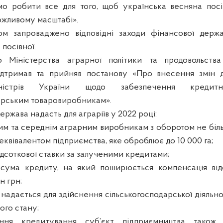
о робити все для того, щоб українська весняна посі
жливому масштабі».
ом запроваджено відповідні заходи фінансової держа
 посівної.
 Міністерства аграрної політики та продовольств
ідтримав та прийняв постанову «Про внесення змін д
ністрів України щодо забезпечення кредитн
арським товаровиробникам».
ержава надасть для аграріїв у 2022 році:
им та середнім аграрним виробникам з оборотом не біль
є еквівалентом підприємства, яке оброблює до 10 000 га;
ідсоткової ставки за залученими кредитами;
 сума кредиту, на який поширюється компенсація відс
н грн;
надається для здійснення сільськогосподарської діяльнос
ого стану;
ння кредитування суб’єкт підприємництва також