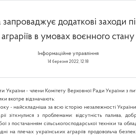
 запроваджує додаткові заходи п
аграріїв в умовах воєнного стану
Інформаційне управління
14 березня 2022, 12:18
и України - члени Комітету Верховної Ради України з пи
ики вкотре відзначають:
оку - найскладніша за всю історію незалежності України
арії зіткнулися з проблемами: відсутність палива, доб
бої з постачанням сільськогосподарської техніки та обл
дні на плечах українських аграріїв продовольча безпек