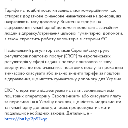
Тарифи на подібні посилки залишалися комерційними, що
створює додаткове фінансове навантаження на донорів, які
направляють таку допомогу. Зниження тарифів на
відправлення гуманітарної допомоги полегшить звичайним
людям відправку/отримання цільової гуманітарної допомоги,
а також спростить роботу волонтерів зі сторони ЄС.
Національний регулятор закликав Європейську групу
регуляторів поштових послуг (ERGP) та європейських
регуляторів у сфері надання послуг поштового зв’язку
звернутись до постачальників поштових послуг із проханням
тимчасово скасувати або значно знизити тарифи за поштові
відправлення, що містять гуманітарну допомогу для України.
ERGP оперативно відреагувала на запит, закликавши всіх
поштових операторів у Європі знизити або скасувати плату
за пересилання в Україну посилок, що містять медикаменти
та гуманітарну допомогу, а також продовжувати вжити
подальших необхідних заходів. Детальніше –
https://bit.ly/3pSTkqq