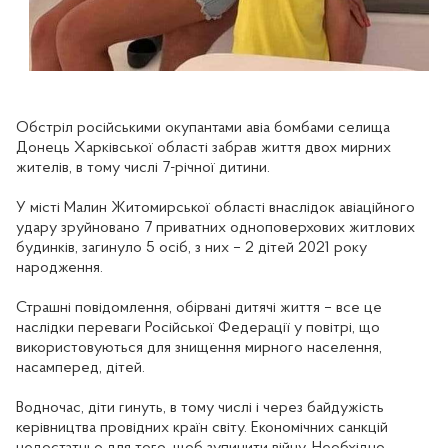
Обстріл російськими окупантами авіа бомбами селища
Донець Харківської області забрав життя двох мирних
жителів, в тому числі 7-річної дитини.
У місті Малин Житомирської області внаслідок авіаційного
удару зруйновано 7 приватних одноповерхових житлових
будинків, загинуло 5 осіб, з них – 2 дітей 2021 року
народження.
Страшні повідомлення, обірвані дитячі життя – все це
наслідки переваги Російської Федерації у повітрі, що
використовуються для знищення мирного населення,
насамперед, дітей.
Водночас, діти гинуть, в тому числі і через байдужість
керівництва провідних країн світу. Економічних санкцій
недостатньо для того, щоб зупинити війну. Необхідно