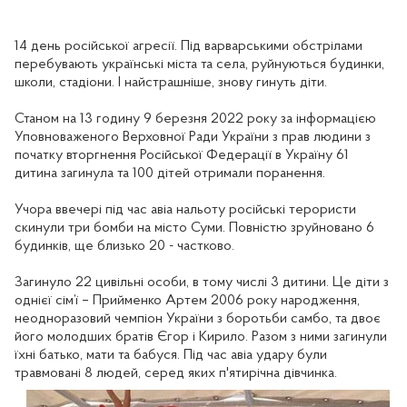
14 день російської агресії. Під варварськими обстрілами
перебувають українські міста та села, руйнуються будинки,
школи, стадіони. І найстрашніше, знову гинуть діти.
Станом на 13 годину 9 березня 2022 року за інформацією
Уповноваженого Верховної Ради України з прав людини з
початку вторгнення Російської Федерації в Україну 61
дитина загинула та 100 дітей отримали поранення.
Учора ввечері під час авіа нальоту російські терористи
скинули три бомби на місто Суми. Повністю зруйновано 6
будинків, ще близько 20 - частково.
Загинуло 22 цивільні особи, в тому числі 3 дитини. Це діти з
однієї сім’ї – Прийменко Артем 2006 року народження,
неодноразовий чемпіон України з боротьби самбо, та двоє
його молодших братів Єгор і Кирило. Разом з ними загинули
їхні батько, мати та бабуся. Під час авіа удару були
травмовані 8 людей, серед яких п'ятирічна дівчинка.