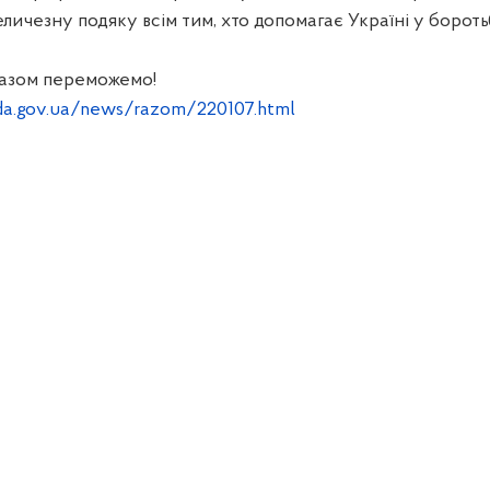
ичезну подяку всім тим, хто допомагає Україні у бороть
 Разом переможемо!
da.gov.ua/news/razom/220107.html