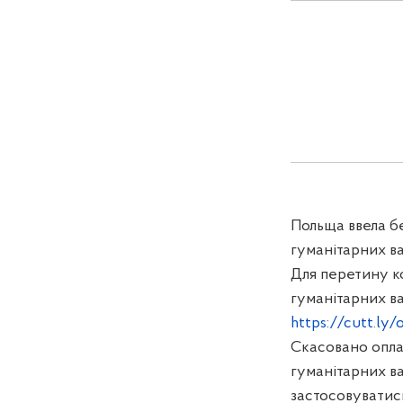
Польща ввела бе
гуманітарних ва
Для перетину к
гуманітарних в
https://cutt.ly
Скасовано оплат
гуманітарних ва
застосовуватись