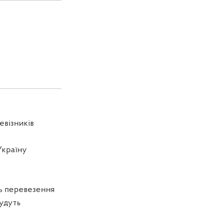
евізників
Україну
ть перевезення
будуть