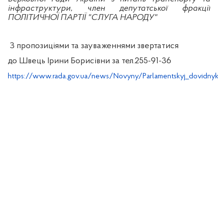
інфраструктури, член депутатської фракції
ПОЛІТИЧНОЇ ПАРТІЇ "СЛУГА НАРОДУ"
З пропозиціями та зауваженнями звертатися
до Швець Ірини Борисівни за тел.255-91-36
https://www.rada.gov.ua/news/Novyny/Parlamentskyj_dovidny