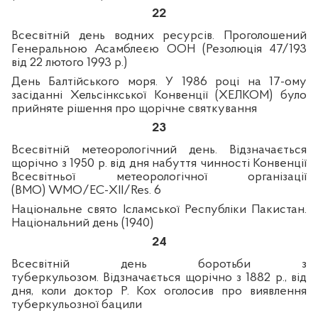
22
Всесвітній день водних ресурсів. Проголошений
Генеральною Асамблеєю ООН (Резолюція 47/193
від 22 лютого 1993 р.)
День Балтійського моря. У 1986 році на 17-ому
засіданні Хельсінкської Конвенції (ХЕЛКОМ) було
прийняте рішення про щорічне святкування
23
Всесвітній метеорологічний день. Відзначається
щорічно з 1950
р. від дня набуття чинності Конвенції
Всесвітньої метеорологічної організації
(ВМО)
WMO
/
EC
-
XII
/
Res
.
6
Національне свято Ісламської Республіки Пакистан.
Національний день (1940)
24
Всесвітній день боротьби з
туберкульозом.
Відзначається щорічно з 1882 р., від
дня, коли доктор Р. Кох оголосив про виявлення
туберкульозної бацили