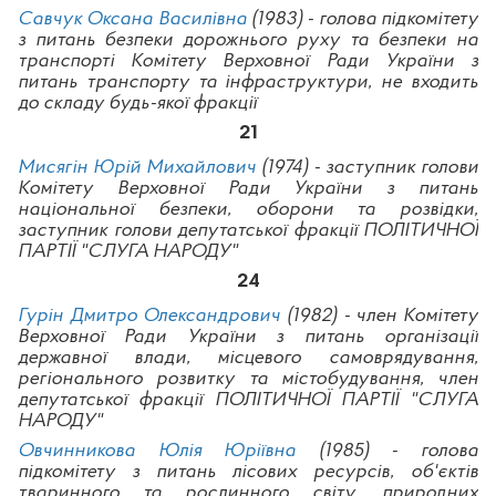
Савчук Оксана Василівна
(1983) - голова підкомітету
з питань безпеки дорожнього руху та безпеки на
транспорті Комітету Верховної Ради України з
питань транспорту та інфраструктури, не входить
до складу будь-якої фракції
21
Мисягін Юрій Михайлович
(1974) - заступник голови
Комітету Верховної Ради України з питань
національної безпеки, оборони та розвідки,
заступник голови депутатської фракції ПОЛІТИЧНОЇ
ПАРТІЇ "СЛУГА НАРОДУ"
24
Гурін Дмитро Олександрович
(1982) - член Комітету
Верховної Ради України з питань організації
державної влади, місцевого самоврядування,
регіонального розвитку та містобудування, член
депутатської фракції ПОЛІТИЧНОЇ ПАРТІЇ "СЛУГА
НАРОДУ"
Овчинникова Юлія Юріївна
(1985) - голова
підкомітету з питань лісових ресурсів, об'єктів
тваринного та рослинного світу, природних