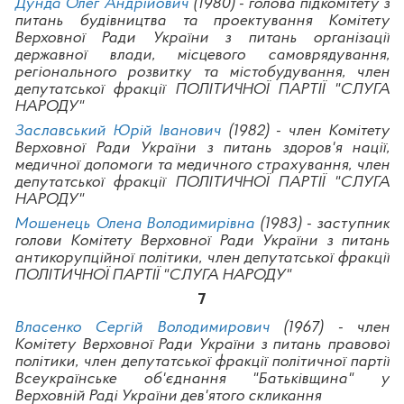
Дунда Олег Андрійович
(1980) - голова підкомітету з
питань будівництва та проектування Комітету
Верховної Ради України з питань організації
державної влади, місцевого самоврядування,
регіонального розвитку та містобудування, член
депутатської фракції ПОЛІТИЧНОЇ ПАРТІЇ "СЛУГА
НАРОДУ"
Заславський Юрій Іванович
(1982) - член Комітету
Верховної Ради України з питань здоров'я нації,
медичної допомоги та медичного страхування, член
депутатської фракції ПОЛІТИЧНОЇ ПАРТІЇ "СЛУГА
НАРОДУ"
Мошенець Олена Володимирівна
(1983) - заступник
голови Комітету Верховної Ради України з питань
антикорупційної політики, член депутатської фракції
ПОЛІТИЧНОЇ ПАРТІЇ "СЛУГА НАРОДУ"
7
Власенко Сергій Володимирович
(1967) - член
Комітету Верховної Ради України з питань правової
політики, член депутатської фракції політичної партії
Всеукраїнське об'єднання "Батьківщина" у
Верховній Раді України дев'ятого скликання