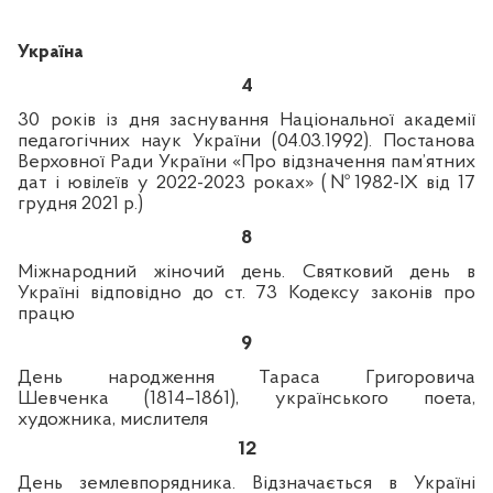
Україна
4
30 років із дня заснування Національної академії
педагогічних наук України (04.03.1992).
Постанова
Верховної Ради України «Про відзначення пам’ятних
дат і ювілеїв у 2022-2023 роках» (№
1982-
IX від 17
грудня 2021 р.)
8
Міжнародний жіночий день. Святковий день в
Україні відповідно до ст. 73 Кодексу законів про
працю
9
День народження Тараса Григоровича
Шевченка (1814–1861), українського поета,
художника, мислителя
12
День землевпорядника
.
Відзначається в Україні