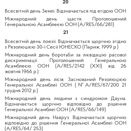
20
Всесвітній день Землі. Відзначається під егідою ООН
Міжнародний день щастя. Проголошений
Генеральною Асамблеєю ООН (A/RES/66/281)
21
Всесвітній день поезії. Відзначається щорічно згідно
з Резолюцією 30-ї Сесії ЮНЕСКО (Париж, 1999 р.)
Міжнародний день боротьби за ліквідацію расової
дискримінації. Проголошений Генеральною
Асамблеєю ООН (
A
/
RES
/2142 (
XXI
)
від 26
жовтня
1966 р.)
Міжнародний день лісів. Заснований Резолюцією
Генеральної Асамблеї ООН (№A/RES/67/200 21
грудня 2012 р.)
Міжнародний день людини з синдромом Дауна.
Відзначається щорічно відповідно до рішення
Генеральної Асамблеї ООН (
A
/
RES
/66/149)
Міжнародний день Навруз.
Відзначається щорічно
відповідно до рішення Генеральної Асамблеї ООН
(A/RES/64/ 253)