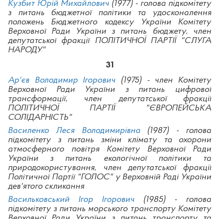
Кузбит Юрій Михайлович
(1977) - голова підкомітету
з питань бюджетної політики та удосконалення
положень Бюджетного кодексу України Комітету
Верховної Ради України з питань бюджету, член
депутатської фракції ПОЛІТИЧНОЇ ПАРТІЇ "СЛУГА
НАРОДУ"
31
Ар'єв Володимир Ігорович
(1975) - член Комітету
Верховної Ради України з питань цифрової
трансформації, член депутатської фракції
ПОЛІТИЧНОЇ ПАРТІЇ "ЄВРОПЕЙСЬКА
СОЛІДАРНІСТЬ"
Василенко Леся Володимирівна
(1987) - голова
підкомітету з питань зміни клімату та охорони
атмосферного повітря Комітету Верховної Ради
України з питань екологічної політики та
природокористування, член депутатської фракції
Політичної Партії "ГОЛОС" у Верховній Раді України
дев'ятого скликання
Васильковський Ігор Ігорович
(1985) - голова
підкомітету з питань морського транспорту Комітету
Верховної Ради України з питань транспорту та