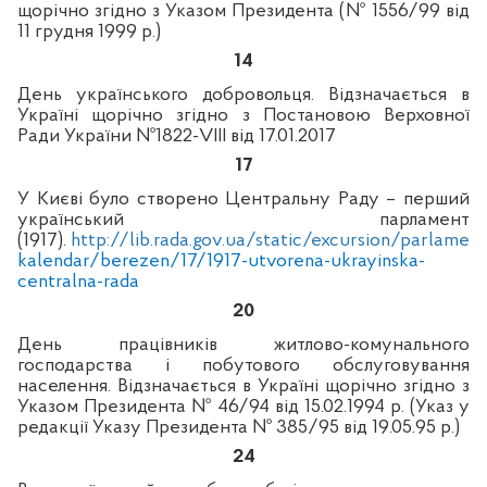
щорічно згідно з Указом Президента (№ 1556/99 від
11 грудня 1999 р.)
14
День українського добровольця. Відзначається в
Україні щорічно згідно з Постановою Верховної
Ради України №
1822-
VIII
від
17.01.2017
17
У Києві
було створено Центральну Раду – перший
український парламент
(1917).
http://lib.rada.gov.ua/static/excursion/parlame
kalendar/berezen/17/1917-utvorena-ukrayinska-
centralna-rada
20
День працівників житлово-комунального
господарства і побутового обслуговування
населення. Відзначається в Україні щорічно згідно з
Указом Президента № 46/94 від 15.02.1994 р. (Указ у
редакції Указу Президента № 385/95 від 19.05.95 р.)
24