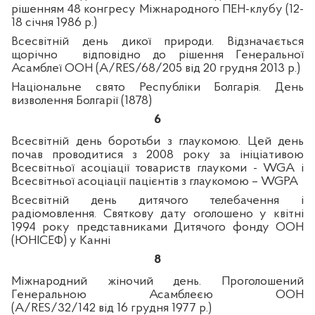
рішенням 48 конгресу Міжнародного ПЕН-клубу (12-
18 січня 1986 р.)
Всесвітній день дикої природи.
Відзначається
щорічно відповідно до рішення Генеральної
Асамблеї ООН (A/RES/68/205 від 20 грудня 2013 р.)
Національне свято Республіки Болгарія. День
визволення Болгарії (1878)
6
Всесвітній день боротьби з глаукомою. Цей день
почав проводитися з 2008 року за ініціативою
Всесвітньої асоціації товариств глаукоми - WGA і
Всесвітньої асоціації пацієнтів з глаукомою – WGPA
Всесвітній день дитячого телебачення і
радіомовлення. Святкову дату оголошено у квітні
1994 року представниками Дитячого фонду ООН
(ЮНІСЕФ) у Канні
8
Міжнародний жіночий день. Проголошений
Генеральною Асамблеєю ООН
(
A
/
RES
/32/142
від
16
грудня
1977 р.)