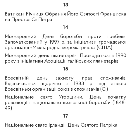
13
Ватикан. Річниця Обрання Його Святості Франциска
на Престол
C
в.Петра
14
Міжнародний День боротьби проти гребель.
Започаткований у 1997 р. за ініціативи громадської
організації «Міжнародна мережа річок» (США)
Міжнародний день планетаріїв. Проводиться з 1990
року з ініціативи Асоціації італійських планетаріїв
15
Всесвітній день захисту прав споживачів.
Відзначається щорічно з 1983
р. під егідою
Всесвітньої організації союзів споживачів (CI)
Національне свято Угорщини. День початку
революції і національно-визвольної боротьби (1848-
49)
17
Національне свято Ірландії. День Святого Патріка