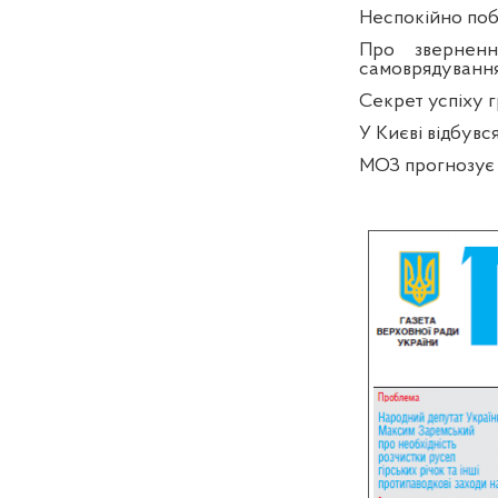
Неспокійно поб
Про зверненн
самоврядування
Cекрет успіху г
У Києві відбувс
МОЗ прогнозує 