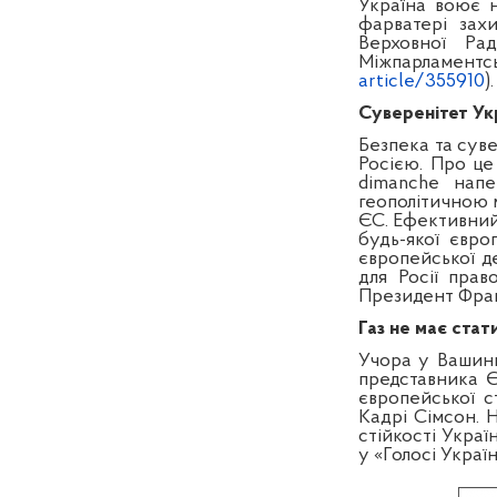
Україна воює н
фарватері захи
Верховної Ра
Міжпарламентськ
article/355910
).
Суверенітет Ук
Безпека та сув
Росією. Про це
dimanche нап
геополітичною м
ЄС. Ефективний 
будь-якої євро
європейської д
для Росії пра
Президент Франці
Газ не має ста
Учора у Вашин
представника 
європейської с
Кадрі Сімсон. 
стійкості Украї
у «Голосі Україн