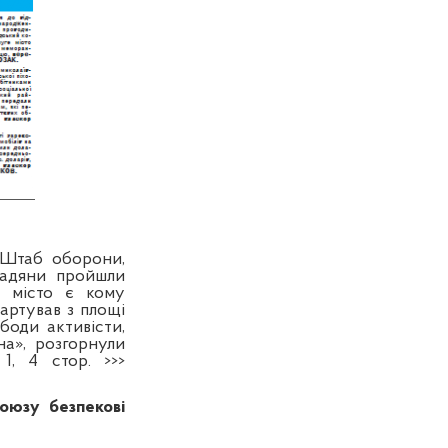
 Штаб оборони,
мадяни пройшли
: місто є кому
артував з площі
боди активісти,
а», розгорнули
1,
4
стор. >>>
оюзу безпекові