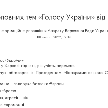
ловних тем «Голосу України» від
Інформаційне управління Апарату Верховної Ради Україн
08 лютого 2022, 09:34
осі України»:
у Харкові: гідність, рішучість, перемога
чук обговорив із Президентом Міжпарламентського С
раїни — запорука безпеки Європи
ти зброєю
к, агресії — ні»
та спроможні