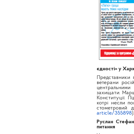
єдності» у Харк
Представники 
ветерани росі
центральними 
захищати. Марш
Конституції. П
котрі несли п
стометровий д
article/355898
)
Руслан Стефан
питання