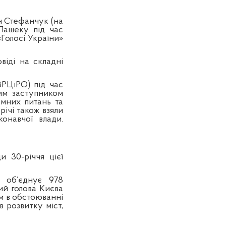
н Стефанчук (на
Пашеку під час
«Голосі України»
іді на складні
ВРЦіРО) під час
им заступником
мних питань та
річі також взяли
онавчої влади.
и 30-річчя цієї
а об’єднує 978
кий голова Києва
м в обстоюванні
в розвитку міст,