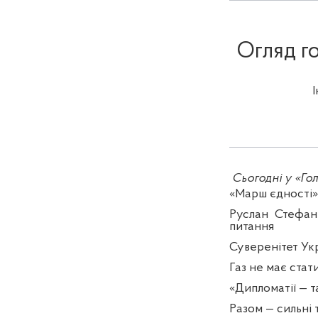
Огляд го
Сьогодні у «Гол
«Марш єдності» 
Руслан Стефан
питання
Суверенітет Ук
Газ не має ста
«Дипломатії — та
Разом — сильні 