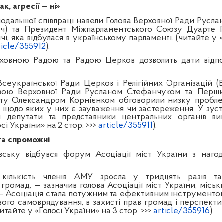
к, агресії — ні»
одальшої співпраці навели Голова Верховної Ради Русла
уч) та Президент Міжпарламентського Союзу Дуарте 
ічі, яка відбулася в українському парламенті. (читайте у 
ticle/355912
).
рховною Радою та Радою Церков дозволить дати відпов
сеукраїнської Ради Церков і Релігійних Організацій (
ловою Верховної Ради Русланом Стефанчуком та Перш
нту Олександром Корнієнком обговорили низку пробле
 щодо яких у них є зауваження чи застереження. У зуст
і депутати та представники центральних органів вик
сі України» на 2 стор. >>>
article/355911
).
та спроможні
вську відбувся форум Асоціації міст України з нагод
кількість членів АМУ зросла у тридцять разів т
громад, — зазначив голова Асоціації міст України, місь
. — Асоціація стала потужним та ефективним інструменто
вого самоврядування, в захисті прав громад і перспекти
читайте у «Голосі України» на 3 стор. >>>
article/355916
).