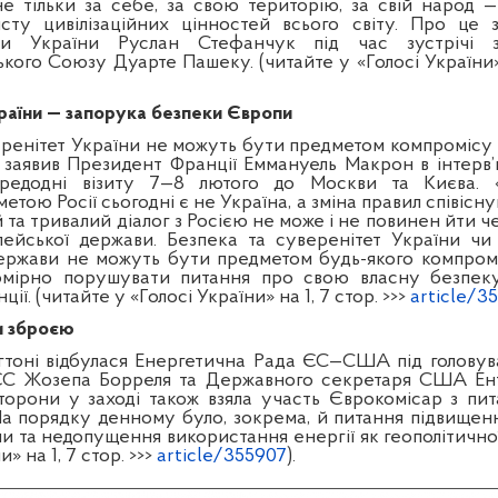
е тільки за себе, за свою територію, за свій народ —
сту цивілізаційних цінностей всього світу. Про це 
ди України Руслан Стефанчук під час зустрічі 
ого Союзу Дуарте Пашеку. (читайте у «Голосі України» 
раїни — запорука безпеки Європи
еренітет України не можуть бути предметом компромісу 
 заявив Президент Франції Еммануель Макрон в інтерв’
ередодні візиту 7—8 лютого до Москви та Києва. 
етою Росії сьогодні є не Україна, а зміна правил співісн
та тривалий діалог з Росією не може і не повинен йти 
пейської держави. Безпека та суверенітет України чи 
ержави не можуть бути предметом будь-якого компромі
вомірно порушувати питання про свою власну безпеку
ї. (читайте у «Голосі України» на 1, 7 стор. >>>
article/3
ти зброєю
гтоні відбулася Енергетична Рада ЄС—США під головув
ЄС Жозепа Борреля та Державного секретаря США Енто
торони у заході також взяла участь Єврокомісар з пи
На порядку денному було, зокрема, й питання підвищен
ни та недопущення використання енергії як геополітичної
и» на 1, 7 стор. >>>
article/355907
).