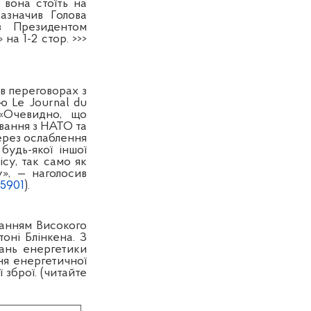
 вона стоїть на
зазначив Голова
з Президентом
на 1-2 стор. >>>
в переговорах з
ю Le Journal du
«Очевидно, що
ування з НАТО та
через ослаблення
будь-якої іншої
су, так само як
», — наголосив
55901
).
анням Високого
ні Блінкена. З
тань енергетики
ня енергетичної
 зброї. (читайте