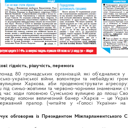
ові: гідність, рішучість, перемога
понад 80 громадських організацій, які об’єдналися у
йсько-української війни, волонтери та небайдужі гро
вулицями Харкова, аби продемонструвати агресору
 під синьо-жовтими та червоно-чорними знаменами ст
ід час ходи головною Сумською вулицею до площі Сво
опереду колони величезний банер «Харків — це Україн
ержавний прапор. (читайте у «Голосі України» на 
.
чук обговорив із Президентом Міжпарламентського С