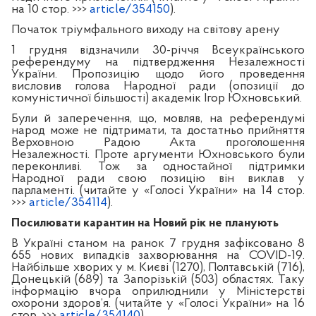
на 10 стор. >>>
article/354150
).
Початок тріумфального виходу на світову арену
1 грудня відзначили 30-річчя Всеукраїнського
референдуму на підтвердження Незалежності
України. Пропозицію щодо його проведення
висловив голова Народної ради (опозиції до
комуністичної більшості) академік Ігор Юхновський.
Були й заперечення, що, мовляв, на референдумі
народ може не підтримати, та достатньо прийняття
Верховною Радою Акта проголошення
Незалежності. Проте аргументи Юхновського були
переконливі. Тож за одностайної підтримки
Народної ради свою позицію він виклав у
парламенті. (читайте у «Голосі України» на 14 стор.
>>>
article/354114
).
Посилювати карантин на Новий рік не планують
В Україні станом на ранок 7 грудня зафіксовано 8
655 нових випадків захворювання на COVID-19.
Найбільше хворих у м. Києві (1270), Полтавській (716),
Донецькій (689) та Запорізькій (503) областях. Таку
інформацію вчора оприлюднили у Міністерстві
охорони здоров’я. (читайте у «Голосі України» на
16
стор. >>>
article/354140
).