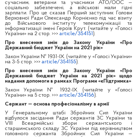
сучасним, ветерани та учасники АТО/ООС —
соціально забезпечені, а військові мали гідні
зарплати. Про це сказав Перший заступник Голови
Верховної Ради Олександр Корнієнко під час візиту
до Військового інституту телекомунікації та
інформатизації імені Героїв Крут. (читайте у «Голосі
України» на
2
стор. >>>
article/354151
).
Про внесення змін до Закону України «Про
Державний бюджет України на 2021 рік»
Закон України № 1931-IX. (читайте у «Голосі України»
на
3-5
стор. >>>
article/354155
).
Про внесення змін до Закону України «Про
Державний бюджет України на 2021 рік» щодо
надання допомоги в рамках Програми «єПідтримка»
Закон України № 1932-ІХ. (читайте у «Голосі
України» на
5
стор. >>>
article/354156
).
Сержант — основа професіоналізму в армії
У Генеральному штабі Збройних Сил України
відбулося засідання Ради сержантів ЗС України та
VIII Всеармійські збори сержантського і
старшинського складу ЗС України під керівництвом
головного сержанта Збройних Сил України —