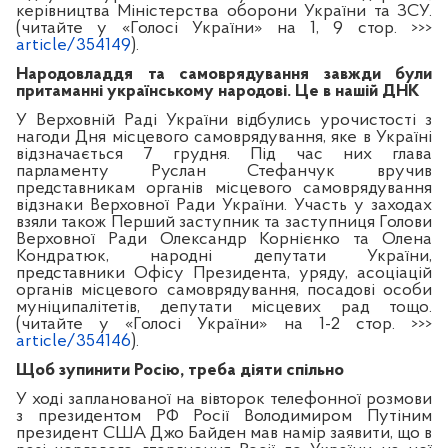
керівництва Міністерства оборони України та ЗСУ.
(читайте у «Голосі України» на 1,
9
стор. >>>
article/354149
).
Народовладдя та самоврядування завжди були
притаманні українському народові. Це в нашій ДНК
У Верховній Раді України відбулись урочистості з
нагоди Дня місцевого самоврядування, яке в Україні
відзначається 7 грудня. Під час них глава
парламенту Руслан Стефанчук вручив
представникам органів місцевого самоврядування
відзнаки Верховної Ради України. Участь у заходах
взяли також Перший заступник та заступниця Голови
Верховної Ради Олександр Корнієнко та Олена
Кондратюк, народні депутати України,
представники Офісу Президента, уряду, асоціацій
органів місцевого самоврядування, посадові особи
муніципалітетів, депутати місцевих рад тощо.
(читайте у «Голосі України» на
1-2
стор. >>>
article/354146
).
Щоб зупинити Росію, треба діяти спільно
У ході запланованої на вівторок телефонної розмови
з президентом РФ Росії Володимиром Путіним
президент США Джо Байден мав намір заявити, що в