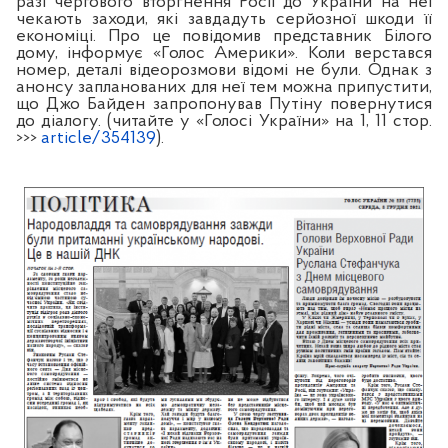
разі чергового вторгнення Росії до України на неї
чекають заходи, які завдадуть серйозної шкоди її
економіці. Про це повідомив представник Білого
дому, інформує «Голос Америки». Коли верстався
номер, деталі відеорозмови відомі не були. Однак з
анонсу запланованих для неї тем можна припустити,
що Джо Байден запропонував Путіну повернутися
до діалогу. (читайте у «Голосі України» на
1, 11
стор.
>>>
article/354139
).