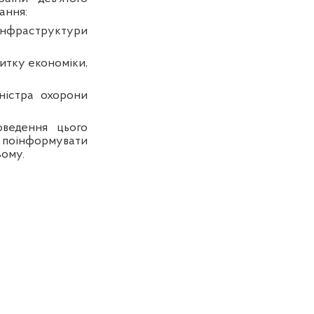
ання:
 інфраструктури
витку економіки,
ністра охорони
оведення цього
 поінформувати
ьому.