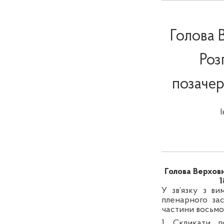
Голова 
Роз
позачер
Голова Верхов
1
У зв’язку з в
пленарного зас
частини восьмої
1. Скликати п