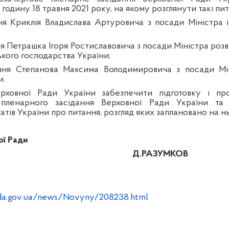
 годину 18 травня 2021 року, на якому розглянути такі пит
ння Криклія Владислава Артуровича з посади Міністра
ня Петрашка Ігоря Ростиславовича з посади Міністра роз
ського господарства України;
ення Степанова Максима Володимировича з посади Мі
и.
рховної Ради України забезпечити підготовку і пр
 пленарного засідання Верховної Ради України та
тів України про питання, розгляд яких заплановано на н
ої Ради
Д.РАЗУМКОВ
da.gov.ua/news/Novyny/208238.html