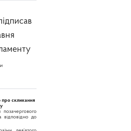
підписав
авня
рламенту
и
 про скликання
ту
 позачергового
а відповідно до
аїни дев’ятого