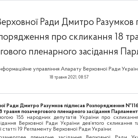
Верховної Ради Дмитро Разумков 
порядження про скликання 18 тр
гового пленарного засідання Па
Інформаційне управління Апарату Верховної Ради Україн
18 травня 2021, 08:57
ної Ради Дмитро Разумков підписав Розпорядження №116
8 травня позачергового пленарного засідання Парламен
имогою
155
народних депутатів України про скликання
ідання Верховної Ради України дев’ятого скликання т
 статті 19 Регламенту Верховної Ради України:
озачергове пленарне засідання Верховної Ради Укр