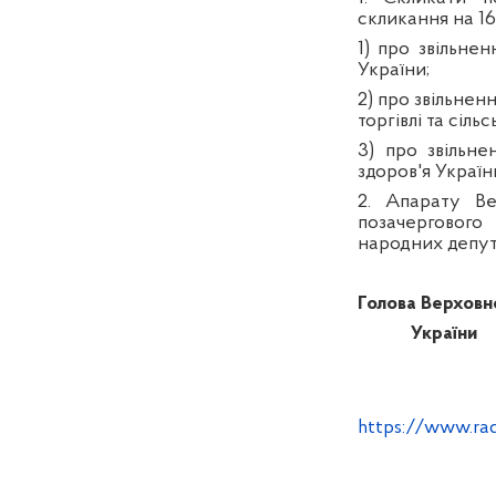
скликання на 16
1) про звільне
України;
2) про звільнен
торгівлі та сіль
3) про звільн
здоров'я Україн
2. Апарату Ве
позачергового
народних депута
Голова Верховн
України
https://www.ra