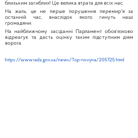
близьким загиблих! Це велика втрата для всіх нас.
На жаль, це не перше порушення перемир'я за
останній час, внаслідок якого гинуть наші
громадяни.
На найближчому засіданні Парламент обов’язково
відреагує та дасть оцінку таким підступним діям
ворога.
https://www.rada.gov.ua/news/Top-novyna/205725.html