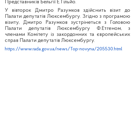
Представників Бельгії Е.Тільйо.
У вівторок Дмитро Разумков здійснить візит до
Палати депутатів Люксембургу. Згідно з програмою
візиту, Дмитро Разумков зустрінеться з Головою
Палати депутатів Люксембургу Ф.Етгеном, з
членами Комітету із закордонних та європейських
справ Палати депутатів Люксембургу.
https://www.rada.gov.ua/news/Top-novyna/205530.html