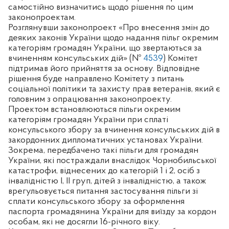
самостійно визначитись щодо рішення по цим
законопроектам.
Розглянувши законопроект «Про внесення змін до
деяких законів України щодо надання пільг окремим
категоріям громадян України, що звертаються за
вчиненням консульських дій» (№
4539
) Комітет
підтримав його прийняття за основу. Відповідне
рішення буде направлено Комітету з питань
соціальної політики та захисту прав ветеранів, який є
головним з опрацювання законопроекту.
Проектом встановлюються пільги окремим
категоріям громадян України при сплаті
консульського збору за вчинення консульських дій в
закордонних дипломатичних установах України.
Зокрема, передбачено такі пільги для громадян
України, які постраждали внаслідок Чорнобильської
катастрофи, віднесених до категорій 1 і 2, осіб з
інвалідністю І, ІІ груп, дітей з інвалідністю, а також
врегульовується питання застосування пільги зі
сплати консульського збору за оформлення
паспорта громадянина України для виїзду за кордон
особам, які не досягли 16-річного віку.