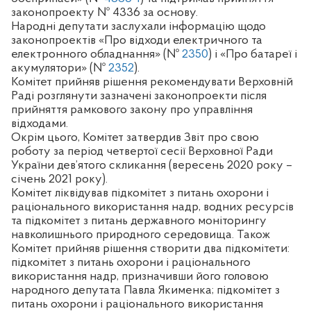
законопроекту № 4336 за основу.
Народні депутати заслухали інформацію щодо
законопроектів «Про відходи електричного та
електронного обладнання» (№
2350
) і «Про батареї і
акумулятори» (№
2352
).
Комітет прийняв рішення рекомендувати Верховній
Раді розглянути зазначені законопроекти після
прийняття рамкового закону про управління
відходами.
Окрім цього, Комітет затвердив Звіт про свою
роботу за період четвертої сесії Верховної Ради
України дев’ятого скликання (вересень 2020 року –
січень 2021 року).
Комітет ліквідував підкомітет з питань охорони і
раціонального використання надр, водних ресурсів
та підкомітет з питань державного моніторингу
навколишнього природного середовища. Також
Комітет прийняв рішення створити два підкомітети:
підкомітет з питань охорони і раціонального
використання надр, призначивши його головою
народного депутата Павла Якименка; підкомітет з
питань охорони і раціонального використання