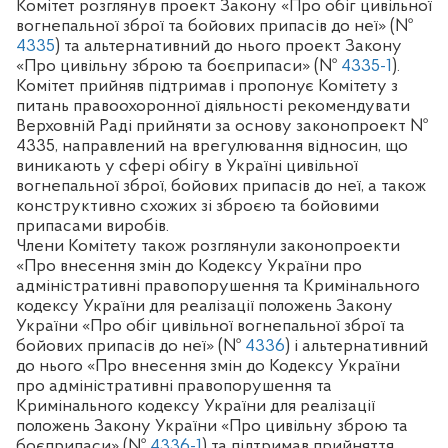
Комітет розглянув проект Закону «Про обіг цивільної
вогнепальної зброї та бойових припасів до неї» (№
4335
) та альтернативний до нього проект Закону
«Про цивільну зброю та боєприпаси» (№
4335-1
).
Комітет прийняв підтримав і пропонує Комітету з
питань правоохоронної діяльності рекомендувати
Верховній Раді прийняти за основу законопроект №
4335, направлений на врегулювання відносин, що
виникають у сфері обігу в Україні цивільної
вогнепальної зброї, бойових припасів до неї, а також
конструктивно схожих зі зброєю та бойовими
припасами виробів.
Члени Комітету також розглянули законопроекти
«Про внесення змін до Кодексу України про
адміністративні правопорушення та Кримінального
кодексу України для реалізації положень Закону
України «Про обіг цивільної вогнепальної зброї та
бойових припасів до неї» (№
4336
) і альтернативний
до нього «Про внесення змін до Кодексу України
про адміністративні правопорушення та
Кримінального кодексу України для реалізації
положень Закону України «Про цивільну зброю та
боєприпаси» (№
4336-1
) та підтримав прийняття