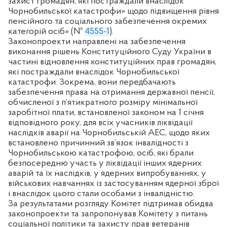
захист громадян, які постраждали внаслідок
Чорнобильської катастрофи» щодо підвищення рівня
пенсійного та соціального забезпечення окремих
категорій осіб» (№
4555-1
).
Законопроекти направлені на забезпечення
виконання рішень Конституційного Суду України в
частині відновлення конституційних прав громадян,
які постраждали внаслідок Чорнобильської
катастрофи. Зокрема, вони передбачають
забезпечення права на отримання державної пенсії,
обчисленої з п’ятикратного розміру мінімальної
заробітної плати, встановленої законом на 1 січня
відповідного року, для всіх учасників ліквідації
наслідків аварії на Чорнобильській АЕС, щодо яких
встановлено причинний зв’язок інвалідності з
Чорнобильською катастрофою, осіб, які брали
безпосередню участь у ліквідації інших ядерних
аварій та їх наслідків, у ядерних випробуваннях, у
військових навчаннях із застосуванням ядерної зброї
і внаслідок цього стали особами з інвалідністю.
За результатами розгляду Комітет підтримав обидва
законопроекти та запропонував Комітету з питань
соціальної політики та захисту прав ветеранів