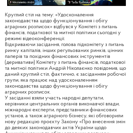
Круглий стіл на тему: «Удосконалення
законодавства щодо функціонування і обігу
аграрних розписок» відбувся у Комітеті з питань
фінансів, податкової та митної політики сьогодні у
режимі відеоконференції.
Відкриваючи засідання, голова підкомітету з питань
ринку капіталів, інших регульованих ринків, цінних
паперів та похідних фінансових інструментів
(деривативи) Комітету з питань фінансів, податкової
та митної політики Андрій Ніколаєнко повідомив, що
даний круглий стіл, фактично, є засіданням робочої
групи, яка працює над удосконаленням
законодавства щодо функціонування і обігу
аграрних розписок.
У засіданні взяли участь народні депутати,
керівники центральних органів виконавчої влади,
міжнародні експерти, представники фінансових
установ, а також аграрного бізнесу, які обговорили
нову редакцію проєкту Закону «Про внесення змін
до деяких законодавчих актів України щодо