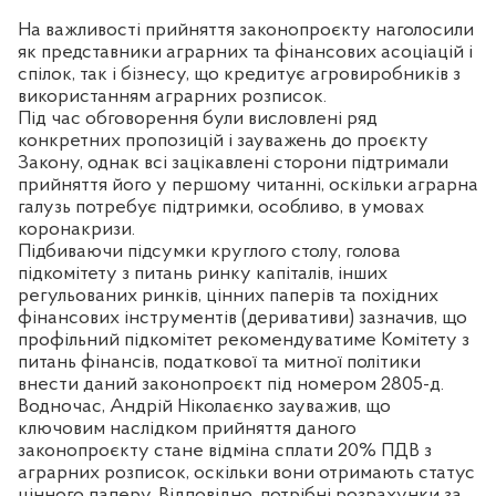
На важливості прийняття законопроєкту наголосили
як представники аграрних та фінансових асоціацій і
спілок, так і бізнесу, що кредитує агровиробників з
використанням аграрних розписок.
Під час обговорення були висловлені ряд
конкретних пропозицій і зауважень до проєкту
Закону, однак всі зацікавлені сторони підтримали
прийняття його у першому читанні, оскільки аграрна
галузь потребує підтримки, особливо, в умовах
коронакризи.
Підбиваючи підсумки круглого столу, голова
підкомітету з питань ринку капіталів, інших
регульованих ринків, цінних паперів та похідних
фінансових інструментів (деривативи) зазначив, що
профільний підкомітет рекомендуватиме Комітету з
питань фінансів, податкової та митної політики
внести даний законопроєкт під номером 2805-д.
Водночас, Андрій Ніколаєнко зауважив, що
ключовим наслідком прийняття даного
законопроєкту стане відміна сплати 20% ПДВ з
аграрних розписок, оскільки вони отримають статус
цінного паперу. Відповідно, потрібні розрахунки за