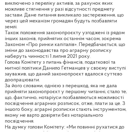
виключено з переліку активів, за рахунок яких
можливе стягнення у разі відсутності предмету
застави. Дане питання викликало застереження, що
через цей механізм громадян будуть позбавляти
землі.
Також положення законопроєкту узгоджені із рядом
інших законів, прийнятих останнім часом, зокрема
Законом «Про ринки капіталів». Передбачається, що
зміни до законодавства про аграрну розписку
наберуть чинності 1 липня 2021 року.
Голова Комітету з питань фінансів, податкової та
митної політики Данило Гетманцев у своєму виступі
зауважив, що даний законопроєкт вдалося суттєво
доопрацювати.
За його словами, однією з перешкод, яка не дала
прийняти законопроєкт у першому читанні, стало те,
що, фактично, нотаріуси позбавляються можливості
посвідчення аграрних розписок, отже, плати за це. З
іншого боку, аграрні розписки стають інструментом,
якому не варто довіряти без нотаріального
посвідчення.
На думку голови Комітету: «Ми повинні рухатися до