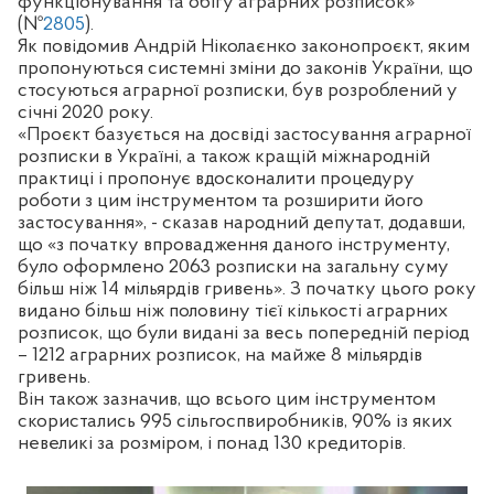
функціонування та обігу аграрних розписок»
(№
2805
).
Як повідомив Андрій Ніколаєнко законопроєкт, яким
пропонуються системні зміни до законів України, що
стосуються аграрної розписки, був розроблений у
січні 2020 року.
«Проєкт базується на досвіді застосування аграрної
розписки в Україні, а також кращій міжнародній
практиці і пропонує вдосконалити процедуру
роботи з цим інструментом та розширити його
застосування», - сказав народний депутат, додавши,
що «з початку впровадження даного інструменту,
було оформлено 2063 розписки на загальну суму
більш ніж 14 мільярдів гривень». З початку цього року
видано більш ніж половину тієї кількості аграрних
розписок, що були видані за весь попередній період
– 1212 аграрних розписок, на майже 8 мільярдів
гривень.
Він також зазначив, що всього цим інструментом
скористались 995 сільгоспвиробників, 90% із яких
невеликі за розміром, і понад 130 кредиторів.