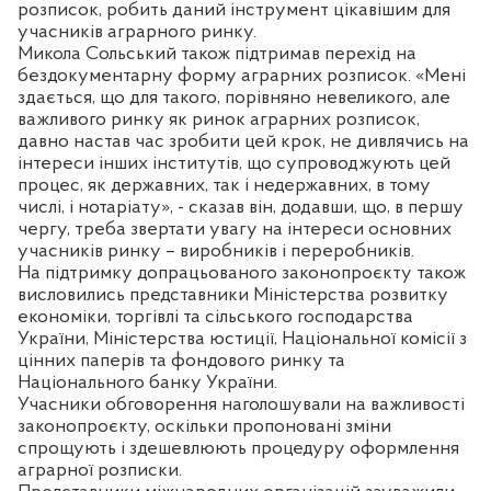
розписок, робить даний інструмент цікавішим для
учасників аграрного ринку.
Микола Сольський також підтримав перехід на
бездокументарну форму аграрних розписок. «Мені
здається, що для такого, порівняно невеликого, але
важливого ринку як ринок аграрних розписок,
давно настав час зробити цей крок, не дивлячись на
інтереси інших інститутів, що супроводжують цей
процес, як державних, так і недержавних, в тому
числі, і нотаріату», - сказав він, додавши, що, в першу
чергу, треба звертати увагу на інтереси основних
учасників ринку – виробників і переробників.
На підтримку допрацьованого законопроєкту також
висловились представники Міністерства розвитку
економіки, торгівлі та сільського господарства
України, Міністерства юстиції, Національної комісії з
цінних паперів та фондового ринку та
Національного банку України.
Учасники обговорення наголошували на важливості
законопроєкту, оскільки пропоновані зміни
спрощують і здешевлюють процедуру оформлення
аграрної розписки.