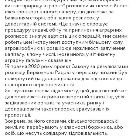
визнає природу аграрної розписки як неемісійного
електронного цінного паперу, що дозволяє, за
бажанням сторін, обіг таких розписок у
депозитарній системі. «Це значно спрощує
процедуру видачі, обігу та припинення аграрних
розписок, знижує вартість цих операцій, тим самим
робить цей інструмент доступним більшому колу
агровиробників і розширює можливості залучення
капіталу, в тому числі, іноземного, у вітчизняну
аграрну галузь», - сказав він.
19 травня 2020 року проєкт Закону за результатами
розгляду Верховною Радою у першому читанні був
повернутий на доопрацювання для підготовки до
повторного першого читання.
Як зауважив голова підкомітету, цей додатковий час
дав можливість отримати зворотній зв’язок від усіх
зацікавлених органів та учасників ринку і
доопрацювати законопроєкт, врахувавши їх
пропозиції.
Зокрема, за його словами, сільськогосподарські
землі, які перебувають у власності боржника, або
осіб, що несуть солідарну відповідальність,