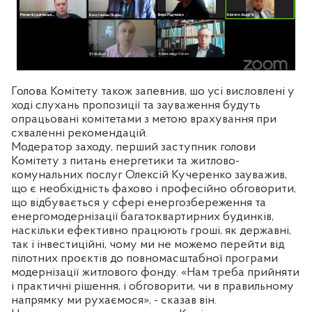
Голова Комітету також запевнив, шо усі висловлені у
ході слухань пропозиції та зауваження будуть
опрацьовані комітетами з метою врахування при
схваленні рекомендацій.
Модератор заходу, перший заступник голови
Комітету з питань енергетики та житлово-
комунальних послуг Олексій Кучеренко зауважив,
що є необхідність фахово і професійно обговорити,
що відбувається у сфері енергозбереження та
енергомодернізації багатоквартирних будинків,
наскільки ефективно працюють гроші, як державні,
так і інвестиційні, чому ми не можемо перейти від
пілотних проєктів до повномасштабної програми
модернізації житлового фонду. «Нам треба прийняти
і практичні рішення, і обговорити, чи в правильному
напрямку ми рухаємося», - сказав він.