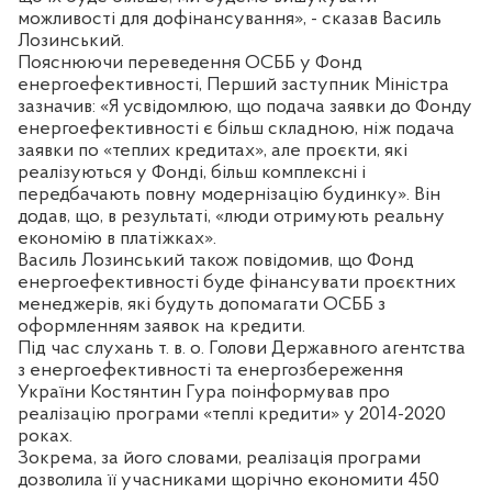
можливості для дофінансування», - сказав Василь
Лозинський.
Пояснюючи переведення ОСББ у Фонд
енергоефективності, Перший заступник Міністра
зазначив: «Я усвідомлюю, що подача заявки до Фонду
енергоефективності є більш складною, ніж подача
заявки по «теплих кредитах», але проєкти, які
реалізуються у Фонді, більш комплексні і
передбачають повну модернізацію будинку». Він
додав, що, в результаті, «люди отримують реальну
економію в платіжках».
Василь Лозинський також повідомив, що Фонд
енергоефективності буде фінансувати проєктних
менеджерів, які будуть допомагати ОСББ з
оформленням заявок на кредити.
Під час слухань т. в. о. Голови Державного агентства
з енергоефективності та енергозбереження
України Костянтин Гура поінформував про
реалізацію програми «теплі кредити» у 2014-2020
роках.
Зокрема, за його словами, реалізація програми
дозволила її учасниками щорічно економити 450