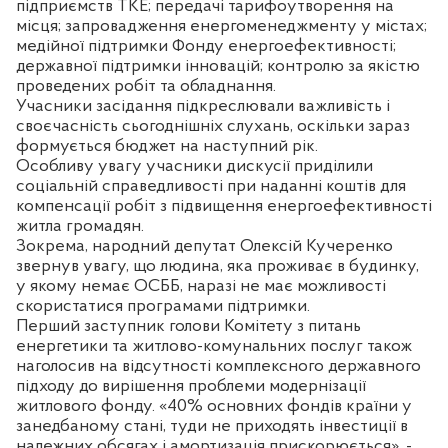
підприємств ТКЕ; передачі тарифоутворення на
місця; запровадження енергоменеджменту у містах;
медійної підтримки Фонду енергоефективності;
державної підтримки інновацій; контролю за якістю
проведених робіт та обладнання.
Учасники засідання підкреслювали важливість і
своєчасність сьогоднішніх слухань, оскільки зараз
формується бюджет на наступний рік.
Особливу увагу учасники дискусії приділили
соціальній справедливості при наданні коштів для
компенсації робіт з підвищення енергоефективності
житла громадян.
Зокрема, народний депутат Олексій Кучеренко
звернув увагу, що людина, яка проживає в будинку,
у якому немає ОСББ, наразі не має можливості
скористатися програмами підтримки.
Перший заступник голови Комітету з питань
енергетики та житлово-комунальних послуг також
наголосив на відсутності комплексного державного
підходу до вирішення проблеми модернізації
житлового фонду. «40% основних фондів країни у
занедбаному стані, туди не приходять інвестиції в
належних обсягах і амортизація прискорюється», -