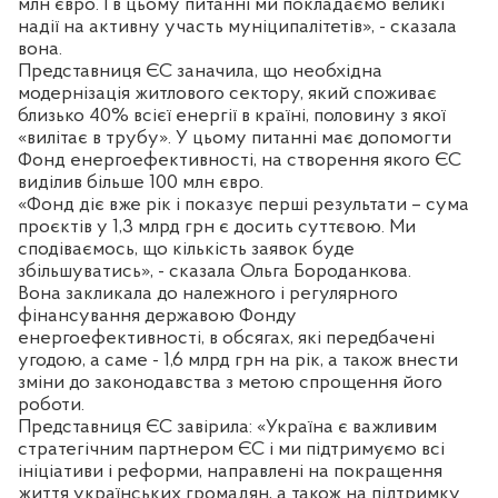
млн євро. І в цьому питанні ми покладаємо великі
надії на активну участь муніципалітетів», - сказала
вона.
Представниця ЄС заначила, що необхідна
модернізація житлового сектору, який споживає
близько 40% всієї енергії в країні, половину з якої
«вилітає в трубу». У цьому питанні має допомогти
Фонд енергоефективності, на створення якого ЄС
виділив більше 100 млн євро.
«Фонд діє вже рік і показує перші результати – сума
проєктів у 1,3 млрд грн є досить суттєвою. Ми
сподіваємось, що кількість заявок буде
збільшуватись», - сказала Ольга Бороданкова.
Вона закликала до належного і регулярного
фінансування державою Фонду
енергоефективності, в обсягах, які передбачені
угодою, а саме - 1,6 млрд грн на рік, а також внести
зміни до законодавства з метою спрощення його
роботи.
Представниця ЄС завірила: «Україна є важливим
стратегічним партнером ЄС і ми підтримуємо всі
ініціативи і реформи, направлені на покращення
життя українських громадян, а також на підтримку