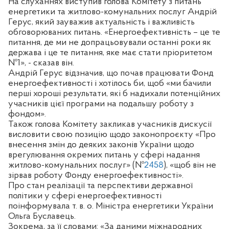
На слуханнях виступив голова Комітету з питань
енергетики та житлово-комунальних послуг Андрій
Герус, який зауважив актуальність і важливість
обговорюваних питань. «Енергоефективність – це те
питання, де ми не допрацьовували останні роки як
держава і це те питання, яке має стати пріоритетом
№1», - сказав він.
Андрій Герус відзначив, що почав працювати Фонд
енергоефективності і хотілось би, щоб «ми бачили
перші хороші результати, які б надихали потенційних
учасників цієї програми на подальшу роботу з
фондом».
Також голова Комітету закликав учасників дискусії
висловити свою позицію щодо законопроєкту «Про
внесення змін до деяких законів України щодо
врегулювання окремих питань у сфері надання
житлово-комунальних послуг» (№
2458
), «щоб він не
зірвав роботу Фонду енергоефективності».
Про стан реалізації та перспективи державної
політики у сфері енергоефективності
поінформувала т. в. о. Міністра енергетики України
Ольга Буславець.
Зокрема, за її словами: «За даними міжнародних