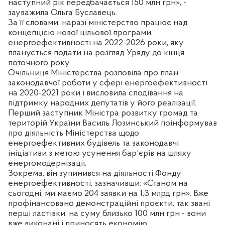
наступний рік передбачається 150 млн грн», -
зауважила Ольга Буславець.
За її словами, наразі міністерство працює над
концепцією нової цільової програми
енергоефективності на 2022-2026 роки, яку
планується подати на розгляд Уряду до кінця
поточного року.
Очільниця Міністерства розповіла про план
законодавчої роботи у сфері енергоефективності
на 2020-2021 роки і висловила сподівання на
підтримку народних депутатів у його реалізації.
Перший заступник Міністра розвитку громад та
територій України Василь Лозинський поінформував
про діяльність Міністерства щодо
енергоефективних будівель та законодавчі
ініціативи з метою усунення бар'єрів на шляху
енергомодернізації.
Зокрема, він зупинився на діяльності Фонду
енергоефективності, зазначивши: «Станом на
сьогодні, ми маємо 204 заявки на 1,3 млрд грн». Вже
профінансовано демонстраційні проєкти, так звані
перші ластівки, на суму близько 100 млн грн - вони
вже виконані і приносять економію.