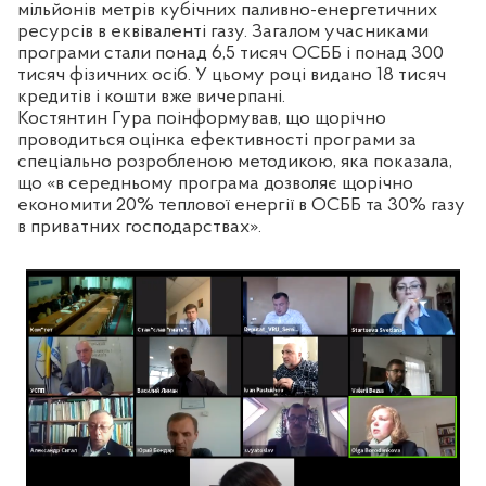
мільйонів метрів кубічних паливно-енергетичних
ресурсів в еквіваленті газу. Загалом учасниками
програми стали понад 6,5 тисяч ОСББ і понад 300
тисяч фізичних осіб. У цьому році видано 18 тисяч
кредитів і кошти вже вичерпані.
Костянтин Гура поінформував, що щорічно
проводиться оцінка ефективності програми за
спеціально розробленою методикою, яка показала,
що «в середньому програма дозволяє щорічно
економити 20% теплової енергії в ОСББ та 30% газу
в приватних господарствах».