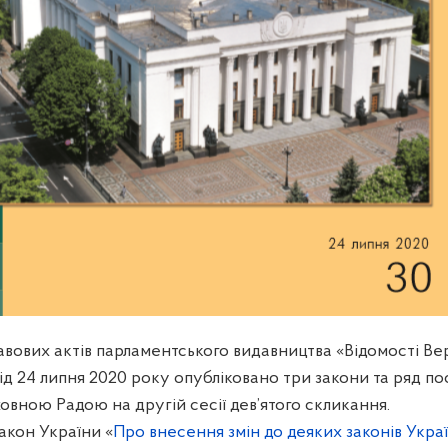
вових актів парламентського видавництва «Відомості Ве
ід
24
липня 2020 року опубліковано три закони та ряд по
вною Радою на другій сесії дев’ятого скликання.
акон України «
Про внесення змін до деяких законів Укра