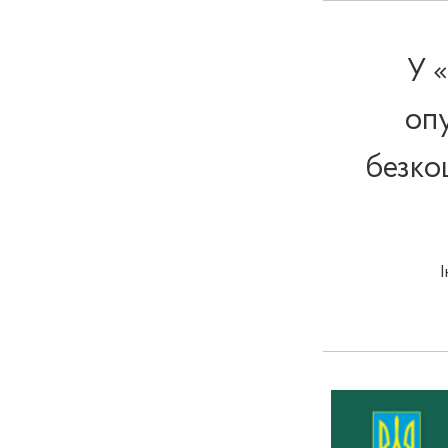
У 
оп
безко