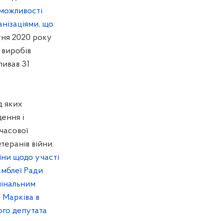
 можливості
анізаціями, що
тня 2020 року
 виробів
ливав 31
д яких
дення і
часової
теранів війни.
їни щодо участі
амблеї Ради
мінальним
 Марківа в
ого депутата