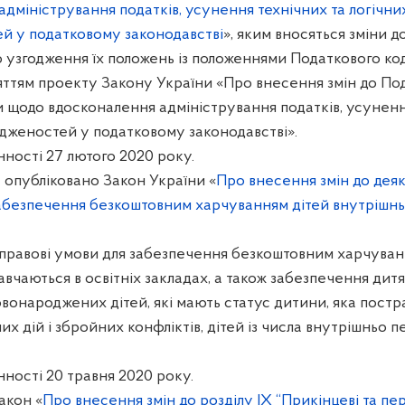
дміністрування податків, усунення технічних та логічни
й у податковому законодавстві
», яким вносяться зміни до
ю узгодження їх положень із положеннями Податкового ко
няттям проекту Закону України «Про внесення змін до По
и щодо вдосконалення адміністрування податків, усуненн
одженостей у податковому законодавстві».
ності 27 лютого 2020 року.
 опубліковано Закон України «
Про внесення змін до деяк
абезпечення безкоштовним харчуванням дітей внутрішн
правові умови для забезпечення безкоштовним харчування
авчаються в освітніх закладах, а також забезпечення дит
вонароджених дітей, які мають статус дитини, яка пост
их дій і збройних конфліктів, дітей із числа внутрішньо
ності 20 травня 2020 року.
акон «
Про внесення змін до розділу IX “Прикінцеві та пер