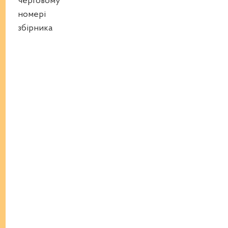
черговому
номері
збірника