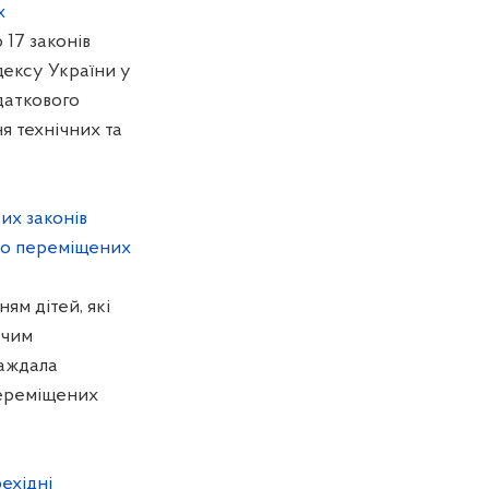
х
 17 законів
дексу України у
даткового
я технічних та
их законів
ьо переміщених
м дітей, які
ячим
раждала
 переміщених
ехідні