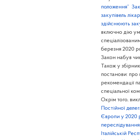
положення”
Зак
закупівель ліка
здійснюють заку
включно дію умо
спеціалізованим
березня 2020 р
Закон набув чин
Також у збірни
постанови: про 
рекомендації п
спеціальної ком
Окрім того, вик
Постійної делег
Європи у 2020 
переслідуванням
Італійській Респ