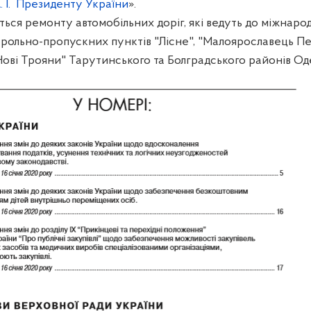
 І.
Президенту України
».
ься ремонту автомобільних доріг, які ведуть до міжнаро
рольно-пропускних пунктів "Лісне", "Малоярославець П
ові Трояни" Тарутинського та Болградського районів Оде