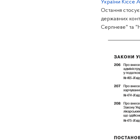
України Кіссе А.
Остання стосуєт
державних конт
Серпневе" та "Н