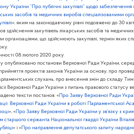
ону України “Про публічні закупівлі” щодо забезпечення
рських засобів та медичних виробів спеціалізованими орг
півлі
», яким на законодавчому рівні подовжено до 30 кві
в здійснення закупівель лікарських засобів та медичних
и організаціями, що здійснюють закупівлі, термін яких сп
оку.
ності 08 лютого 2020 року.
ку опубліковано постанови Верховної Ради України, сере
прийняття проектів законів України за основу, про прове
арламентських слухань, про внесення змін до складу Тим
ісії Верховної Ради України з питань правового статусу ве
ладено тексти постанов: «
Про Заяву Верховної Ради Укра
ації
Верховної Ради України в роботі Парламентської Ас
році
», «
Про Заяву Верховної Ради України у зв’язку з кри
 старшого сержанта Національної гвардії України Віталія
убліці
» і «
Про направлення депутатського запиту народн