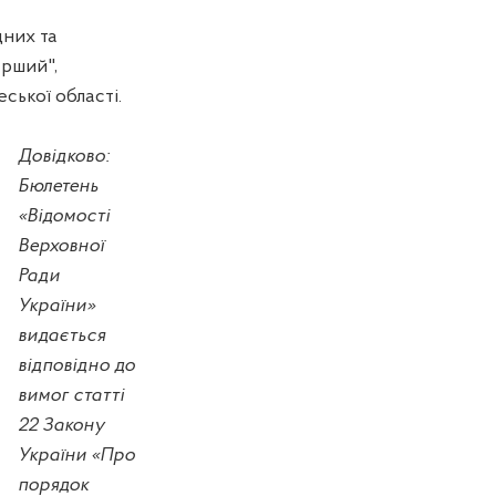
дних та
ерший",
ської області.
Довідково:
Бюлетень
«Відомості
Верховної
Ради
України»
видається
відповідно до
вимог статті
22 Закону
України «Про
порядок