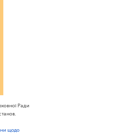
рховної Ради
станов,
їни щодо