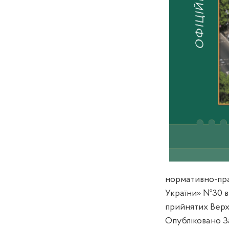
нормативно-пра
України» №
30
в
прийнятих Верхо
Опубліковано З