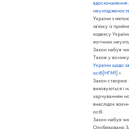
вдосконалення а
неузгодженосте
України з мето
зв’язку із прий
кодексу Україн
логічних неузг
Закон набув чин
Також у віснику
України щодо з
осіб
[НГМ1]
».
Закон
створює 
виховуються і н
харчуванням но
внаслідок воєнн
осіб.
Закон набув чин
Опубліковано З