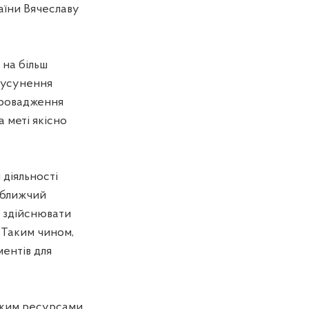
аїни Вячеславу
 на більш
 усунення
провадження
 меті якісно
 діяльності
айближчий
е здійснювати
. Таким чином,
ментів для
ьким ресурсами.