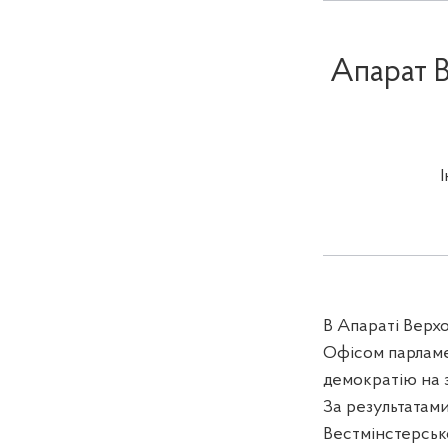
Апарат В
В Апараті Верх
Офісом парламе
демократію на 
За результатам
Вестмінстерсько