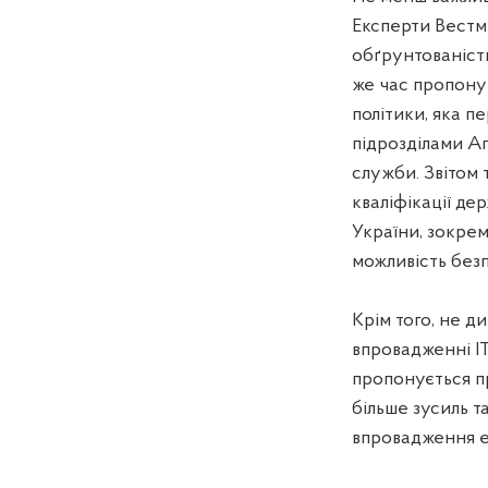
Експерти Вестмі
обґрунтованість
же час пропону
політики, яка п
підрозділами Ап
служби. Звітом
кваліфікації де
України, зокре
можливість без
Крім того, не д
впровадженні ІТ
пропонується п
більше зусиль т
впровадження е