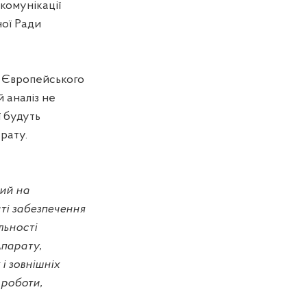
комунікації
ної Ради
а Європейського
 аналіз не
ї будуть
рату.
ий на
ті забезпечення
льності
Апарату,
і зовнішніх
 роботи,