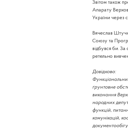
Звітом також пр
Апарату Верхов
України через с
Вячеслав Штучн
Союзу та Прогр
відбувся би. За
ретельно вивче
Довідково:
Функціональний
ґрунтовне обст
виконання Верхо
народних депут
функцій, питан
комунікацій, ко
документообігу