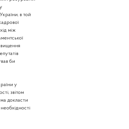
у
України, в той
кадрової
хід між
аментської
ідвищення
епутатів
ував би
країни у
сті, звітом
ема докласти
о необхідності