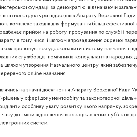
нстерської фундації за демократію, відзначаючи загальн
 штатної структури підрозділів Апарату Верховної Ради 
ють комплекс заходів для формування більш ефективної 
ередбачає прийом на роботу, просування по службі і пере
арату, в тому числі і шляхом впровадження окремої парл
 також пропонується удосконалити систему навчання і п
ржавних службовців, помічників-консультантів народних д
ма шляхом утворення Навчального центру, який забезпеч
перервного online навчання.
ивлячись на значні досягнення Апарату Верховної Ради У
-рішень у сфері документообігу та законотворчої діяльно
риділити особливу увагу розвитку цього напрямку, зокр
а часу до зміни відношення всіх зацікавлених суб’єктів д
лектронних систем.