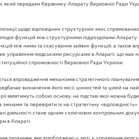
, який передали Керівнику Апарату Верховної Ради Укр
опозиції щодо відповідних структурних змін, спрямованих
поділ функцій між структурними підрозділами Апарату,
кцій між ними та скасування зайвих функцій, а також в
ик управління людськими ресурсами в Апараті, що має на
ституційної спроможності Верховної Ради України.
ться впровадження механізмів стратегічного планування
едбачає визначення його місії, цінностей та цілей на н
ерії являтимуть собою основу, на підставі якої можна буд
а змінами та перевіряти їх на стратегічну «відповідність»
ан діяльності стане одним з ключових контрольних доку
рм в Апараті.
м питанням, яке відображено у звіті, є управління людс