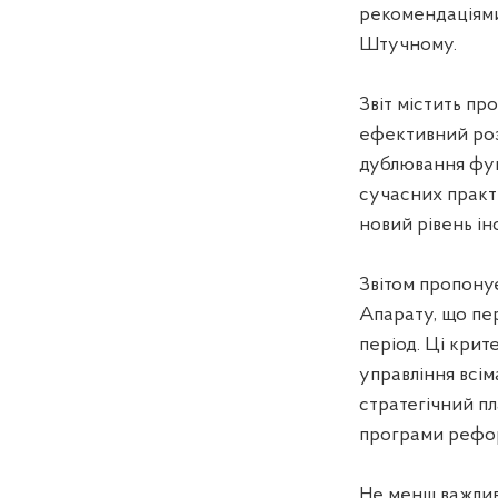
рекомендаціями
Штучному.
Звіт містить пр
ефективний роз
дублювання фун
сучасних практ
новий рівень ін
Звітом пропонує
Апарату, що пер
період. Ці крит
управління всім
стратегічний пл
програми рефо
Не менш важливи