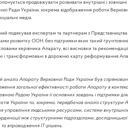
опонується продовжувати розвивати внутрішні і зовнішні 
ної Ради України, зокрема відображення роботи Верхов
оціальні медіа.
ий подякував експертам та партнерам з Представництв
ами розвитку ООН, без підтримки яких такий ґрунтовний
 словами керівника Апарату, всі висновки та рекомендаці
ні і трансформовані в дорожню карту реформування Апа
 аналіз Апарату Верховної Ради України був спрямован
еження загальної ефективності роботи Апарату в контекс
вною Радою України її основних завдань і підтримки дія
атів України та, зокрема, передбачав аналіз структури 
ня управління людськими ресурсами, системи внутрішніх 
ординації між структурними підрозділами, дослідницької
 та впровадження ІТ-рішень.