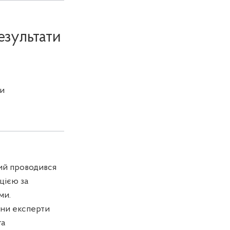
езультати
и
кий проводився
цією за
ми.
їни експерти
та