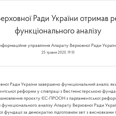
ерховної Ради України отримав р
функціонального аналізу
Інформаційне управління Апарату Верховної Ради Україн
25 травня 2020, 19:10
овної Ради України завершено функціональний аналіз, я
нтської реформи у співпраці з Вестмінстерською фунда
замовлення проєкту ЄС-ПРООН з парламентської рефор
и функціонального аналізу Апарату Верховної Ради Укра
ї фундації за демократію підготовили звіт з висновками 