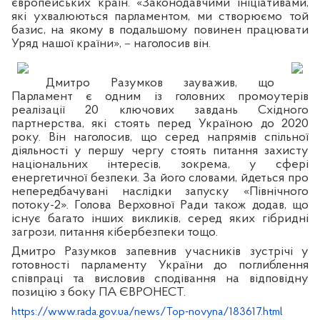
європейських країн. «Законодавчими ініціативами,
які ухвалюються парламентом, ми створюємо той
базис, на якому в подальшому повинен працювати
Уряд нашої країни»,
–
наголосив він.
Дмитро Разумков зауважив, що
Парламент є одним із головних промоутерів
реалізації 20 ключових завдань Східного
партнерства, які стоять перед Україною до 2020
року. Він наголосив, що серед напрямів спільної
діяльності у першу чергу стоять питання захисту
національних інтересів, зокрема, у сфері
енергетичної безпеки. За його словами, йдеться про
непередбачувані наслідки запуску «Північного
потоку-2». Голова Верховної Ради також додав, що
існує багато інших викликів, серед яких гібридні
загрози, питання кібербезпеки тощо.
Дмитро Разумков запевнив учасників зустрічі у
готовності парламенту України до поглиблення
співпраці та висловив сподівання на відповідну
позицію з боку ПА ЄВРОНЕСТ.
https://www.rada.gov.ua/news/Top-novyna/183617.html