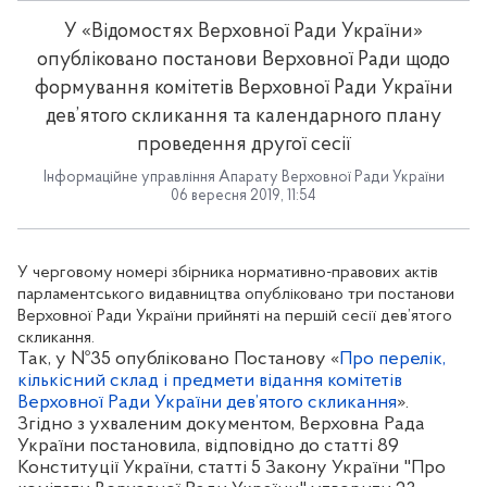
У «Відомостях Верховної Ради України»
опубліковано постанови Верховної Ради щодо
формування комітетів Верховної Ради України
дев’ятого скликання та календарного плану
проведення другої сесії
Інформаційне управління Апарату Верховної Ради України
06 вересня 2019, 11:54
У черговому номері збірника нормативно-правових актів
парламентського видавництва опубліковано три постанови
Верховної Ради України прийняті на першій сесії дев’ятого
скликання.
Так, у №35 опубліковано Постанову «
Про перелік,
кількісний склад і предмети відання комітетів
Верховної Ради України дев’ятого скликання
».
Зг
і
дно з ухваленим документом, Верховна Рада
України постановила, відповідно до статті 89
Конституції України, статті 5 Закону України "Про