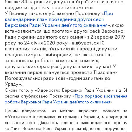
більше 34 народних депутатів України» і визначено
предмети відання утворених комітетів.
У Віснику також опубліковано Постанову «
Про
календарний план проведення другої сесії
Верховної Ради України дев’ятого скликання
», якою
встановлюється, що протягом другої сесії Верховної
Ради України дев’ятого скликання - з 2 вересня 2019
року по 24 січня 2020 року - відбудеться 10
пленарних тижнів, п’ять тижнів народні депутати
працюватимуть з виборцями, ще шість тижнів –
запланована робота в комітетах, комісіях,
депутатських фракціях (депутатських групах). У
вказаний період планується провести 11 засідань
Погоджувальної ради і сім «годин запитань до
Уряду».
Окрім того, у «Відомостях Верховної Ради України» від 31
серпня опубліковано Постанов
у
«
Про порядок висвітлення
роботи Верховної Ради України дев’ятого скликання
».
Даним документом, «з метою широкого, повного та
об’єктивного інформування громадян України, міжнародної
спільноти про діяльність єдиного законодавчого органу
країни», Верховна Рада України дала відповідні доручення: