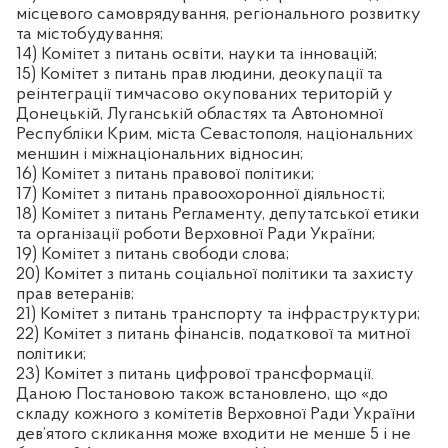
місцевого самоврядування, регіонального розвитку
та містобудування;
14) Комітет з питань освіти, науки та інновацій;
15) Комітет з питань прав людини, деокупації та
реінтеграції тимчасово окупованих територій у
Донецькій, Луганській областях та Автономної
Республіки Крим, міста Севастополя, національних
меншин і міжнаціональних відносин;
16) Комітет з питань правової політики;
17) Комітет з питань правоохоронної діяльності;
18) Комітет з питань Регламенту, депутатської етики
та організації роботи Верховної Ради України;
19) Комітет з питань свободи слова;
20) Комітет з питань соціальної політики та захисту
прав ветеранів;
21) Комітет з питань транспорту та інфраструктури;
22) Комітет з питань фінансів, податкової та митної
політики;
23) Комітет з питань цифрової трансформації.
Даною Постановою також встановлено, що «до
складу кожного з комітетів Верховної Ради України
дев’ятого скликання може входити не менше 5 і не